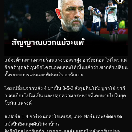
แม้จะต้านทานความร้อนแรงของจ่าฝูง อาร์เซน่อล ไม่ไหว แต่
อิกอร์ ทูดอร์ กุนซือโครแอตแสดงให้เห็นแล้วว่าเขากล้าเปลี่ยน
ทั้งระบบการเล่นและทัศนคติของนักเตะ
โดยเปลี่ยนจากหลัง 4 มาเป็น 3-5-2 สั่งรุมกินโต๊ะ บูกาโย่ ซาก้
า จนเกือบไปไม่เป็น และปลุกความกระหายที่เคยหายไปในยุค
โธมัส แฟรงค์
สเปอร์ส 1-4 อาร์เซน่อล: โยเคเรส, เอเซ่ ฟอร์มเทพ! ตัดเกรด
แข้งปืนยิงสลุตดับไก่คาบ้าน
ยังอีกไกล! อาร์เตต้า เบรกกระแสลุ้นแชมป์ หลังอาร์เซน่อล