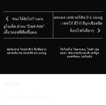
ผลบอล เอฟเวอร์ตัน 0-1 แมนยู
ชนะได้ยังไง!? แมน
: เชชโก้ ฮีโร่! ผีบุกเชือดยึด
ยูไนเต็ด ฝ่าดง “Dark Arts”
ท็อปโฟร์เดี่ยวๆ
เคี้ยวทอฟฟี่หืดขึ้นคอ
ฟอร์มห่วย ใจปลาซิว! สิ่งที่อยาก
โซโบซไล โคตรเด่น, โชต้า สุด
บอกหลังเกม สเปอร์ส พบ แมนยู
ยอด ! ตัดเกรดนักเตะลิเวอร์พูล
แมตช์ชนะ บอร์นมัธ
UFA365
สล็อตJOKER
สล็อตทุนน้อย
สล็อตแตกหนัก