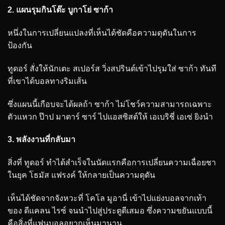
2. แผนรุมกินโต๊ะ บูกาโย่ ซาก้า
หนึ่งในการเปลี่ยนแปลงที่เห็นได้ชัดคือความดุดันในการ
ป้องกัน
ทูดอร์ สั่งให้นักเตะ สเปอร์ส วิ่งสปรินต์เข้าไปรุมใส่ ซาก้า ทันที
ที่เขาได้บอลทางริมเส้น
ซึ่งแผนนี้เกือบจะได้ผลถ้า ซาก้า ไม่โชว์ความสามารถเฉพาะ
ตัวแหวก ป๊าป มาตาร์ ซาร์ ไปแอสซิสต์ให้ เอเบริชี่ เอเซ่ ยิงนำ
3. พลังงานที่กลับมา
สิ่งที่ ทูดอร์ ทำได้สำเร็จในนัดแรกคือการเปลี่ยนความเฉื่อยชา
ในยุค โธมัส แฟรงค์ ให้กลายเป็นความดุดัน
เห็นได้ชัดจากจังหวะที่ โคโล มูอานี่ เข้าไปแย่งบอลจากเท้า
ของ ดีแคลน ไรซ์ จนนำไปสู่ประตูตีเสมอ ซึ่งความขยันแบบนี้
คือสิ่งที่แฟนบอลอยากเห็นมานาน