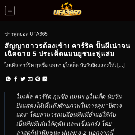
ข่าวฟุตบอล UFA365
สัญญาถาวรต้องเข้า! คาร์ริค ปั้นผีเน่าจน
เฉิดฉาย 5 ประเด็ดแมนยูชนะฟูแล่ม
ไมเคิ่ล คาร์ริค กุนซือ แมนฯ ยูไนเต็ด นับวันยิ่งแสดงให้เ […]
ไมเคิ่ล คาร์ริค กุนซือ แมนฯ ยูไนเต็ด นับวัน
ยิ่งแสดงให้เห็นถึงศักยภาพในการคุม “ปีศาจ
แดง” โดยสามารถเปลี่ยนทีมที่ย่ำแย่ให้กับ
เป็นทีมที่เล่นได้ดุดัน และแข็งแกร่ง โดย
ล่าสุดก็นำทีมชนะ ฟูแล่ม 3-2 นอกจากนี้