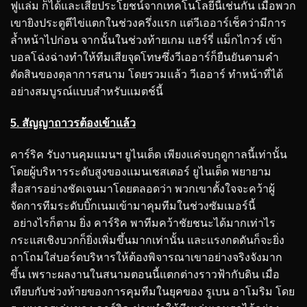
ฟูแล่ม ก็ได้และเสียประโยชน์จากเทคโนโลยีนี้เช่นกัน เมื่อพวก
เขายิงประตูตีไข่แตกในช่วงครึ่งแรก แต่วีเออาร์เช็คว่ามีการ
ล้ำหน้าไปก่อน จากนั้นในช่วงท้ายเกม แฮร์รี่ แม็กไกวร์ เข้า
บอลโฉ่งฉ่างทำให้ทีมเสียจุดโทษซึ่งวีเออาร์ก็ยืนยันตามคำ
ตัดสินของตุลาการสนาม โดยรวมแล้ว วีเออาร์ ทำหน้าที่ได้
อย่างสมบูรณ์แบบสำหรับแมตช์นี้
5. สัญญาถาวรต้องเข้าแล้ว
คาร์ริค รับงานคุมแมนฯ ยูไนเต็ด เพียงแค่จบฤดูกาลนี้เท่านั้น
โดยผู้บริหารระดับสูงของแมนเชสเตอร์ ยูไนเต็ด พยายาม
สื่อสารอย่างชัดเจนมาโดยตลอดว่า พวกเขาตั้งใจจะคว้าผู้
จัดการทีมระดับบิ๊กเนมเข้ามาคุมทีมในช่วงซัมเมอร์นี้
อย่างไรก็ตาม ยิ่ง คาร์ริค พาทีมคว้าชัยชนะได้มากเท่าไร
กระแสเชิงบวกก็ยิ่งเพิ่มขึ้นมากเท่านั้น และแรงกดดันก็จะยิ่ง
ถาโถมใส่บอร์ดบริหารให้ต้องพิจารณาเขาอย่างจริงจังมาก
ขึ้น เพราะผลงานในสนามตอนนี้แตกต่างราวฟ้ากับดิน เมื่อ
เทียบกับช่วงท้ายของการคุมทีมในยุคของ รูเบน อาโมริม โดย