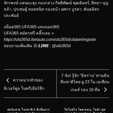
จักรพงษ์ แสนมะฮุง กองกลาง กิตติพัฒน์ พุฒจันทร์, สิทธา บุญ
หล้า, ปุรเชษฐ์ ทอดสนิท กองหน้า ยศกร บูรพา, พันธมิตร
ประพันธ์
สล็อต365 UFA365 แทงบอล365
UFA365 สมัครฟรี คลิ๊กเลย ➢
https://ufa365d.ibetauto.com/ufa365d/ufabet/register
สอบถามเพิ่มเติม 🆔 𝙇𝙄𝙉𝙀 : @ufa365d
7 ข้อ! รู้จัก “อิหร่าน” ด่านหิน
ความน่ากลัวของ
ทีมชาติไทย ยู-23 ใน เอเชียน
ลิเวอร์พูล ในพรีเมียร์ลีก
เกมส์ รอบ 16 ทีม
ฟอร์มห่วย ใจปลาซิว! สิ่งที่อยาก
โซโบซไล โคตรเด่น, โชต้า สุด