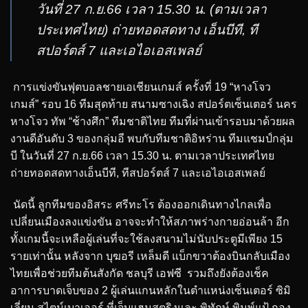
วันที่ 27 ก.ย.66 เวลา 15.30 น. (ตามเวลา
ประเทศไทย) ถ่ายทอดสดทาง เอ็นบีที, ที
สปอร์ตส์ 7 และเอไอเอสเพลย์
การแข่งขันฟุตบอลชายเอเชียนเกมส์ ครั้งที่ 19 “หางโจว
เกมส์” รอบ 16 ทีมสุดท้าย สนามซางเฉิง สปอร์ตเซ็นเตอร์ นคร
หางโจว ทัพ “ช้างศึก” ทีมชาติไทย ทีมที่ผ่านเข้ารอบมาด้วยผล
งานดีอันดับ 3 ของกลุ่มอี พบกับทีมชาติอิหร่าน ทีมแชมป์กลุ่ม
บี ในวันที่ 27 ก.ย.66 เวลา 15.30 น. ตามเวลาประเทศไทย
ถ่ายทอดสดทางเอ็นบีที, ทีสปอร์ตส์ 7 และเอไอเอสเพลย์
นัดนี้ ลูกทีมของอิสระ ศรีทะโร ต้องออกเดินทางไกลเพื่อ
เปลี่ยนเมืองลงแข่งขัน อาจจะทำให้สภาพร่างกายอ่อนล้า อีก
ทั้งเกมนี้จะเหลือผู้เล่นที่จะใช้ลงสนามไม่นับประตูมีเพียง 15
รายเท่านั้น หลังจาก บุฆอรี เหล็มดี แบ็กขวาต้องบินกลับเมือง
ไทยเพื่อช่วยทีมต้นสังกัด ชลบุรี เอฟซี รวมถึงยังต้องเช็ค
อาการบาดเจ็บของ 2 ผู้เล่นแกนหลักในตำแหน่งเซ็นเตอร์ ซิมิ
เลี่ยน สไตน์เบาเออร์ ที่เจ็บแฮมสตริงและ พิทักษ์ พิมพ์แป้ กอง