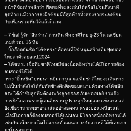
หน้าที่ข้อเท้าพลิกว่า ฟิตพอที่จะลงเล่นได้หรือไม่จนถึงนาที
สุดท้าย แม้ว่าการลงฝึกซ้อมมือ้สุดท้ายทั้งสองรายจะลงซ้อม
กับเพื่อนร่วมทีมได้แล้วก็ตาม
– 7 ข้อ! รู้จัก “อิหร่าน” ด่านหิน ทีมชาติไทย ยู-23 ใน เอเชียน
เกมส์ รอบ 16 ทีม
– บิ๊กอ๊อดยันชัด “โค้ชหระ” คือคนที่ใช่ หนุนสร้างทีมฟุตบอล
ไทยล่าตั๋วลุยอลป.2024
– โค้ชหระ เชื่อทีมชาติไทยมีช่องน็อคอิหร่านได้มีโอกาสต้อง
จบสกอร์ให้ได้
ทาง “บิ๊กหยิม” ยุทธนา หยิมการุณ ผอ.ทีมชาติไทยจะเดินทาง
ไปเป็นกำลังใจให้กับทัพช้างศึกติดขอบสนามด้วยทางโค้ชอิส
สระ ได้กำชับลูกทีมต้องระวังลูกครอส กับเซตเพลย์ รวมถึง
การยิงไกล เพราะผู้เล่นอิหร่านรูปร่างสูงใหญ่และแข็งแรง แต่
ยังเชื่อว่าหากพยายามเล่นอย่างอดทน ครองบอลเหนียวแน่
เมื่อมีโอกาสก็ต้องจบสกอร์ให้แน่นอน มีโอกาสน็อกอิหร่านได้
เช่นกัน เนื่องจากไม่ได้แกร่งทั่้วแผ่นอย่างกับเกาหลีใต้ที่เคยเจอ
มาในรอบแรก