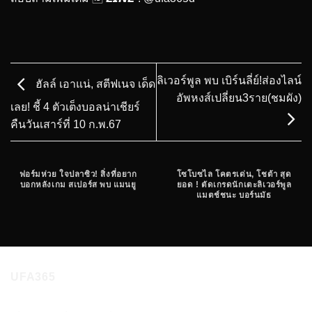
ลิเวอร์พูล พบ เบิร์นลี่ย์!ส่องไลน์
ฮัลล์ เอาแน่, สตีฟเนจ เด็ด
อัพหงส์เปลี่ยน3ราย(ชมผัง)
เลย! ชี้ 4 ตัวเต็งบอลน่าเชียร์
คืนวันเสาร์ที่ 10 ก.พ.67
ฟอร์มห่วย ใจปลาซิว! สิ่งที่อยาก
โซโบซไล โคตรเด่น, โชต้า สุด
บอกหลังเกม สเปอร์ส พบ แมนยู
ยอด ! ตัดเกรดนักเตะลิเวอร์พูล
แมตช์ชนะ บอร์นมัธ
UFA365