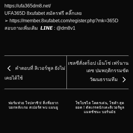
https://ufa365dm8.net/
UFA365D 8xufabet สมัครฟรี คลิ๊กเลย
➢
https://member.8xufabet.com/register.php?mk=365D
สอบถามเพิ่มเติม 𝙇𝙄𝙉𝙀 : @dm8v1
เชลซีสั่งดร็อป เอ็นโซ่ เฟร์นาน
คำตอบที่ ลิเวอร์พูล ยังไม่
เดซ ปมพฤติกรรมขัด
เคยได้ใช้
วัฒนธรรมทีม
ฟอร์มห่วย ใจปลาซิว! สิ่งที่อยาก
โซโบซไล โคตรเด่น, โชต้า สุด
บอกหลังเกม สเปอร์ส พบ แมนยู
ยอด ! ตัดเกรดนักเตะลิเวอร์พูล
แมตช์ชนะ บอร์นมัธ