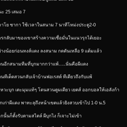
นะ 25 เสมอ 7
กาโย ซากา ใช้เวลาในสนาม 7 นาทีโหม่งประตู2-0
รกลับมาของเขาสร้างความเชื่อมั่นในแนวรุกได้เยอะ
่างน้อยก่อนหงส์แดง ลงสนาม กดดันเหลือ 9 แต้มแล้ว
วนอีกสนามทีมที่บุกมากกว่าแพ้…..นั่นคือผีแดง
นทีเด็ดสวนกลับเจ้าบ้านฟอเรสต์ ทีเดียวถึงกับแพ้
งหวะบุก เตะมุมแท้ๆ โดนสวนตูมเดียว เยตส์ ออกบอลให้เอลังก้า
็กเก่าผีแดง พาทะลุถึงหน้าเขตแล้วยิงสวบเข้าไป 1-0 น.5
กนั้นก็ตั้งรับตามสไตล์ ผีบุกไง ก็เจาะไม่เข้า