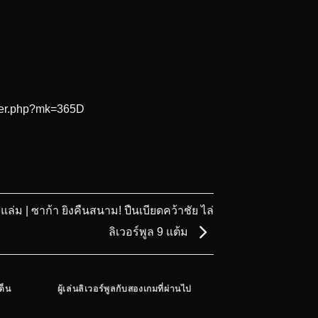
ster.php?mk=365D
ล่ม | ซาก้า ยิงคืนสนาม! ปืนเบียดคว้าชัย ไล่
ลิเวอร์พูล 9 แต้ม
ด็น
ผู้เล่นลิเวอร์พูลกับสองเกมที่ผ่านไป
วิกฤตกองหน้าผี,อังเก
ประเด็น แมนยู บุกแพ