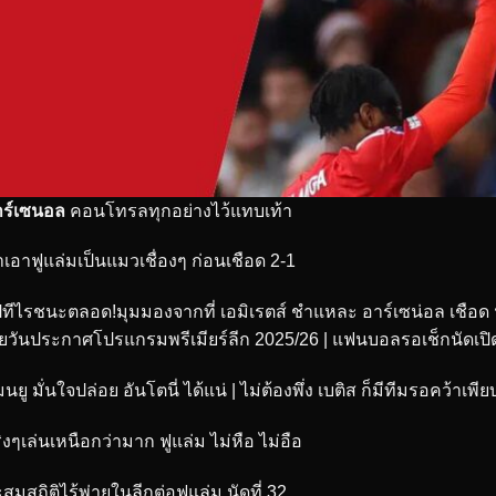
าร์เซนอล
คอนโทรลทุกอย่างไว้แทบเท้า
เอาฟูแล่มเป็นแมวเชื่องๆ ก่อนเชือด 2-1
ทีไรชนะตลอด!มุมมองจากที่ เอมิเรตส์ ชำแหละ อาร์เซน่อล เชือด 
ยวันประกาศโปรแกรมพรีเมียร์ลีก 2025/26 | แฟนบอลรอเช็กนัดเปิดหั
นยู มั่นใจปล่อย อันโตนี่ ได้แน่ | ไม่ต้องพึ่ง เบติส ก็มีทีมรอคว้าเพีย
ิงๆเล่นเหนือกว่ามาก ฟูแล่ม ไม่หือ ไม่อือ
สมสถิติไร้พ่ายในลีกต่อฟูแล่ม นัดที่ 32