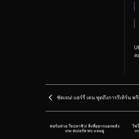
UF
สอ
ชัดเจน! แฮร์รี่ เคน พูดถึงการรีเทิร์น พรี
ฟอร์มห่วย ใจปลาซิว! สิ่งที่อยากบอกหลัง
โซโ
เกม สเปอร์ส พบ แมนยู
เก