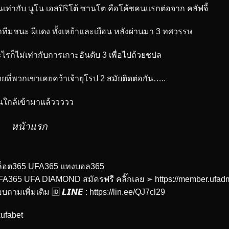
่นเท่ากับ นูโน เอสปิริโต้ ซานโต คือโค้ชคนแรกต่อจาก คลัฟจี้
ทีมชนะ ผีแดง ทั้งเหย้าและเยือน หลังผ่านมา 3 ทศวรรษ
ไรก็ไม่เท่ากับการเกาะอันดับ 3 เพื่อไปถ้วยชปล
วยที่พวกเขาเคยคว้าเจ้ายุโรป 2 สมัยติดต่อกัน…..
นใกล้เข้ามาแล้ววววว
หน้าแรก
ล็อต365 UFA365 แทงบอล365
FA365 UFA DIAMOND สมัครฟรี คลิ๊กเลย ➢
https://member.ufad
บถามเพิ่มเติม 🆔 𝙇𝙄𝙉𝙀 :
https://lin.ee/QJ7cl29
ufabet