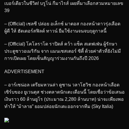
เบอร์เดียวในชีวิต! บรูโน่ กีมาไรส์ เผยที่มาเลือกสวมหมายเลข
39
– (Official) เชลซี ปล่อย อเล็กซ์ มาตอส กองหน้าดาวรุ่งเลือด
ผู้ดี ให้ ฮัดเดอร์สฟิลด์ ทาวน์ ยืมใช้งานจนจบฤดูกาลนี้
– (Official) โคโลราโด ราปิดส์ คว้า แซ็ค สเตฟเฟ่น ผู้รักษา
ประตูชาวอเมริกัน จาก แมนเชสเตอร์ ซิตี้ ด้วยค่าตัวที่ยังไม่มี
การเปิดเผย โดยเซ็นสัญญาร่วมงานกันถึงปี 2026
ADVERTISEMENT
– อาร์เซน่อล เตรียมหวนล่า ดูซาน วลาโฮวิช กองหน้าเลือด
เซิร์บของ ยูเวนตุส ช่วงตลาดนักเตะเดือนนี้ โดยเชื่อว่าข้อเสนอ
เงินราว 60 ล้านยูโร (ประมาณ 2,280 ล้านบาท) น่าจะเพียงพอ
ทำให้ “ม้าลาย” ยอมปล่อยนักเตะออกจากทีม (Sky Italia)