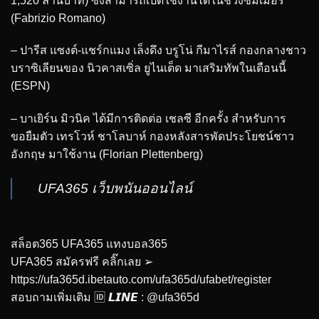
1,520 ล้านบาท) ซึ่งสามารถเปิดใช้งานได้ในช่วงซัมเมอร์
(Fabrizio Romano)
– ปารีส แซงต์-แชร์กแมง เล็งดึง บรูโน่ กีมาไรส์ กองกลางชาว
บราซิเลียนของ นิวคาสเซิ่ล ยูไนเต็ด มาเสริมทัพในเดือนนี้
(ESPN)
– บาเยิร์น มิวนิค ได้มีการติดต่อ เชลซี อีกครั้ง สำหรับการ
ขอยืมตัว เทรโวห์ ชาโลบาห์ กองหลังสารพัดประโยชน์ชาว
อังกฤษ มาใช้งาน (Florian Plettenberg)
UFA365 เว็บพนันออนไลน์
สล็อต365 UFA365 แทงบอล365
UFA365 สมัครฟรี คลิ๊กเลย ➢
https://ufa365d.ibetauto.com/ufa365d/ufabet/register
สอบถามเพิ่มเติม 🆔 𝙇𝙄𝙉𝙀 : @ufa365d