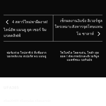
เช็กผลงาน3แข้ง ลิเวอร์พูล
4 สตาร์ใหม่พาผีผงาด!
ใครเหมาะสังหารจุดโทษแทน
ไลน์อัพ แมนยู ยุค เซอร์ จิม
โม ซาลาห์
แรตคลิฟฟ์
ฟอร์มห่วย ใจปลาซิว! สิ่งที่อยาก
โซโบซไล โคตรเด่น, โชต้า สุด
บอกหลังเกม สเปอร์ส พบ แมนยู
ยอด ! ตัดเกรดนักเตะลิเวอร์พูล
แมตช์ชนะ บอร์นมัธ
UFA365
สล็อตJOKER
สล็อตทุนน้อย
สล็อตแตกหนัก