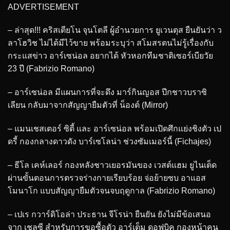
ADVERTISEMENT
– ล่าสุด!!! คริสเตียโน จุนโตลี ผู้อำนวยการ ยูเวนตุส ยืนยันว่า ว
ลาโฮวิช ไม่ได้มีไว้ขาย พร้อมระบุว่า สโมสรตนไม่รู้เรื่องกับ
กระแสข่าว อาร์เซน่อล อยากได้ หัวหอกทีมชาติเซอร์เบียวัย
23 ปี (Fabrizio Romano)
– อาร์เซน่อล มีแผนการที่จะดึง มาร์กินญอส ปีกชาวบราซิ
เลียน กลับมาจากสัญญายืมตัวที่ น็องต์ (Mirror)
– แมนเชสเตอร์ ซิตี้ และ อาร์เซน่อล พร้อมเปิดศึกแย่งชิงตัว เป
ดรี้ กองกลางดาวดัง บาร์เซโลน่า ช่วงซัมเมอร์นี้ (Fichajes)
– ธีโล เคห์เลอร์ กองหลังชาวเยอรมันของ เวสต์แฮม ยูไนเต็ด
ผ่านขั้นตอนการตรวจร่างกายเรียบร้อย จ่อย้ายซบ อาแอส
โมนาโก แบบสัญญายืมตัวจนจบฤดูกาล (Fabrizio Romano)
– เปเร กวาร์ดิโอล่า ประธาน จีโรน่า ยืนยัน ยังไม่มีข้อเสนอ
จาก เชลซี สำหรับการขอซื้อตัว อาร์เต็ม ดอฟบิค กองหน้าคน