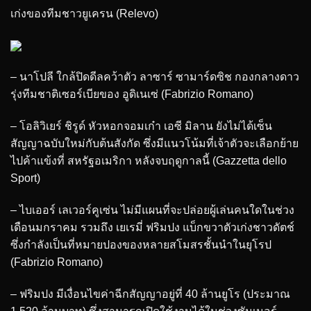
เก่งของทีมชาวยูเครน (Relevo)
– นาโปลี ใกล้ปิดดีลคว้าตัว ลาซาร์ ซามาร์ดซิช กองกลางดาว
รุ่งทีมชาติเซอร์เบียของ อูดิเนเซ่ (Fabrizio Romano)
– โอลิวิเยร์ ชิรูด์ หัวหอกจอมเก๋า เอซี มิลาน ยังไม่ได้เซ็น
สัญญาฉบับใหม่กับต้นสังกัด ซึ่งมีแนวโน้มที่เจ้าตัวจะเลือกย้าย
ไปค้าแข้งที่ สหรัฐอเมริกา หลังจบฤดูกาลนี้ (Gazzetta dello
Sport)
– ไบเออร์ เลเวอร์คูเซ่น ไม่มีแผนที่จะปล่อยผู้เล่นคนใดในช่วง
เดือนมกราคม รวมถึง เยเรมี่ ฟริมปง แบ็กขวาตัวเก่งชาวดัตช์
ซึ่งกำลังเป็นที่หมายปองของหลายสโมสรชั้นนำในยุโรป
(Fabrizio Romano)
– ฟริมปง มีเงื่อนไขค่าฉีกสัญญาอยู่ที่ 40 ล้านยูโร (ประมาณ