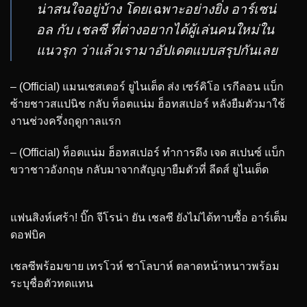
น่าสนใจอยู่บ้าง โดยเฉพาะอย่างยิ่ง อาร์เซน่
อล กับ เชลซี ที่ต่างอยากได้ผู้เล่นคนใหม่ใน
แนวรุก ว่าแล้วเรามาอัปเดตแบบสรุปกันเลย
– (Official) แมนเชสเตอร์ ยูไนเต็ด ส่ง เซร์คิโอ เรกีลอน แบ็ก
ซ้ายชาวสแปนิช กลับ ท็อตแน่ม ฮ็อทสเปอร์ หลังยืมตัวมาใช้
งานช่วงครึ่งฤดูกาลแรก
– (Official) ท็อตแน่ม ฮ็อทสเปอร์ ทำการดึง เจด สเปนซ์ แบ็ก
ขวาชาวอังกฤษ กลับมาจากสัญญายืมตัวที่ ลีดส์ ยูไนเต็ด
แฟนสิงห์เศร้า! บิ๊ก จีโรน่า ยัน เชลซี ยังไม่ได้ทาบซื้อ อาร์เต็ม
ดอฟบิค
เชลซีพร้อมขาย เทรโวห์ ชาโลบาห์ ตลาดหน้าหนาวพร้อม
ระบุชื่อตัวทดแทน