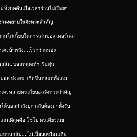
มทั้งกดดันเมื่อเวลาผ่านไปเรื่อยๆ
 งานหยาบในจังหวะสำคัญ
ามไม่เนี้ยบในการเล่นของ เคอร์เคส
กเตะบ้าพลัง…เร็วกว่าสมอง
ลลั่น, บอลหลุดเท้า, รีบทุ่ม
งบอล ส่งเดช เกิดขึ้นตลอดทั้งเกม
ักเตะหลายคนเสียบอลจังหวะสำคัญ
ให้บอลกำลังบุก กลับต้องมาตั้งรับ
เล่นดีสุดคือ โซโบ คนเดียวเลย
มสวนกลับ….ไม่เนี้ยบเหมือนเดิม