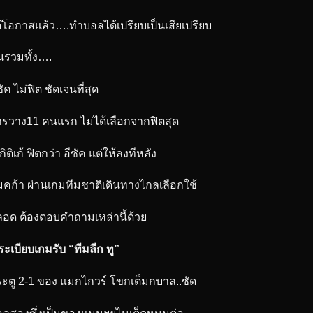
้โอกาสแล้ว….ทำบอลได้เปรียบเป็นเสียเปรียบ
่นรวมทั้ง….
ซัค ไม่ฟิต ชัดเจนที่สุด
รวาง11 คนแรก ไม่ได้เลือกจากฟิตสุด
กิติเก้ ฟิตกว่า อีซัค แต่ให้ลงทีหลัง
คก้า ผ่านเกมทีมชาติเดินทางไกลเลือกใช้
อด ต้องตอบคำถามเหล่านี้ด้วย
ระเบียบเกมรับ “ทีมลีก ทู”
ะตู 2-1 ของ แมกไกวร์ โขกเต็มกบาล..ชัด