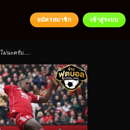
สมัครสมาชิก
เข้าสู่ระบบ
 ไม่นะครับ….