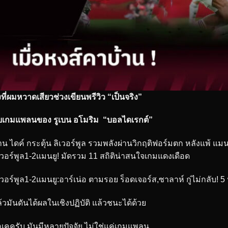
่งที่ผมหวาดเสียวช่วงเขียนพรีวิว “เป็นจริง”
ับเกมแพลนของ รูเบน อโมริม “บอลไดเรกต์”
น ไดค์ กระตุ้น ลิเวอร์พูล รวมพลังผ่านวิกฤติฟอร์มตก หลังแพ้ แมน
เวอร์พูล1-2แมนยู! มัดรวม 11 สถิติน่าสนใจเกมแดงเดือด
เวอร์พูล1-2แมนยู:อาร์เน่อ ตามรอย ร็อดเจอร์ส,ซาลาห์ กู่ไม่กลับ
้วมันดันได้ผลในเชิงปฏิบัติ แล้วชนะได้ด้วย
เคครับ มันมีหลายปัจจัย ไม่ใช่แค่เกมแพลน