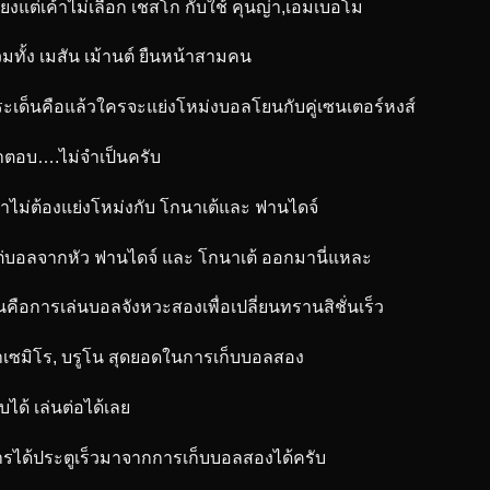
ียงแต่เค้าไม่เลือก เชสโก กับใช้ คุนญ่า,เอมเบอโม
มทั้ง เมสัน เม้านต์ ยืนหน้าสามคน
ะเด็นคือแล้วใครจะแย่งโหม่งบอลโยนกับคู่เซนเตอร์หงส์
ำตอบ….ไม่จำเป็นครับ
าไม่ต้องแย่งโหม่งกับ โกนาเต้และ ฟานไดจ์
่บอลจากหัว ฟานไดจ์ และ โกนาเต้ ออกมานี่แหละ
นคือการเล่นบอลจังหวะสองเพื่อเปลี่ยนทรานสิชั่นเร็ว
เซมิโร, บรูโน สุดยอดในการเก็บบอลสอง
็บได้ เล่นต่อได้เลย
รได้ประตูเร็วมาจากการเก็บบอลสองได้ครับ