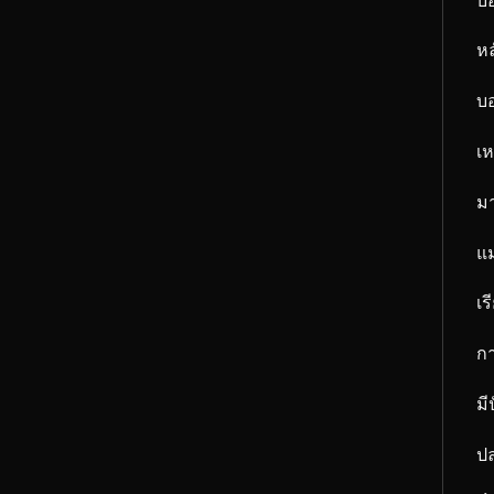
บอ
หล
บอ
เห
มา
แม
เร
กา
มี
ป