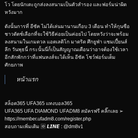
โว โดยนักเตะถูกส่งลงสนามเป็นตัวสำรอง และฟอร์มน่าผิด
หวังมาก
ดังนั้นการที่ อีซัค ไม่ได้เล่นมานานเกือบ 3 เดือน ทำให้กุนซือ
ชาวดัตช์เลือกที่จะใช้วิธีค่อยเป็นค่อยไป โดยหวังว่าจะพร้อม
ลงสนามในเกมดวล แอตเลติโก มาดริด ศึกยูฟ่า แชมเปี้ยนส์
ลีก วันพุธนี้ กระนั้นนี่ก็เป็นสัญญาณเตือนว่าอาจต้องใช้เวลา
อีกสักพักกว่าที่แฟนหงส์จะได้เห็น อีซัค โชว์ฟอร์มเต็ม
ศักยภาพ
หน้าแรก
สล็อต365 UFA365 แทงบอล365
UFA365 UFA DIAMOND UFADM8 สมัครฟรี คลิ๊กเลย ➢
https://member.ufadm8.com/register.php
สอบถามเพิ่มเติม 🆔 𝙇𝙄𝙉𝙀 : @dm8v1