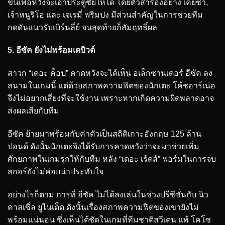
ขึ้นเพื่อหวังจะเอาประตูชัยให้ได้ โดยตัวสำรองอย่าง เคียซ่า,
เจ้าหนูริโอ และ เจเรมี่ ฟริมปง มีส่วนสำคัญในการช่วยทีม
กดดันแนวรับเบิร์นลี่ย์ จนสุดท้ายก็สัมฤทธิ์ผล
5. อีซัค ยังไม่พร้อมเดบิวต์
สาวก “เดอะ ค็อป” คาดหวังจะได้เห็น อเล็กซานเดอร์ อีซัค ลง
สนามในเกมนี้ แต่ด้วยสภาพความฟิตของนักเตะ โค้ชอาร์เน่อ
จึงไม่อยากเสี่ยงที่จะใช้งาน เพราะหากเกิดความผิดพลาดอาจ
ส่งผลเสียกับทีม
อีซัค ย้ายมาพร้อมกับค่าตัวเป็นสถิติเกาะอังกฤษ 125 ล้าน
ปอนด์ ดังนั้นนักเตะจึงได้รับการคาดหวังว่าจะมาช่วยเพิ่ม
ศักยภาพในเกมรุกให้กับทีม หลัง “เดอะ เร้ดส์” ฟอร์มในการจบ
สกอร์ยังไม่ค่อยน่าประทับใจ
อย่างไรก็ตาม การที่ อีซัค ไม่ได้ลงเล่นในช่วงปรีซีซั่นกับ นิว
คาสเซิ่ล ยูไนเต็ด ดังนั้นเรื่องสภาพความฟิตของเขายังไม่
พร้อมแน่นอน ซึ่งเห็นได้ชัดในเกมที่ทีมชาติสวีเดน แพ้ โคโซ