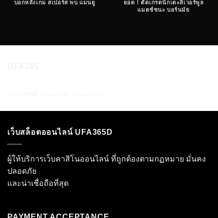
บอกหลังเกม สเปอร์ส พบ แมนยู
ยอด ! ตัดเกรดนักเตะลิเวอร์พูล
แมตช์ชนะ บอร์นมัธ
UFA365
สล็อตJOKER
สล็อตทุนน้อย
สล็อตแตกหนัก
เว็บสล็อตออนไลน์ UFA365D
ผู้ให้บริการเว็บคาสิโนออนไลน์ ที่ถูกต้องตามกฏหมาย มั่นคง
ปลอดภัย
และน่าเชื่อถือที่สุด
PAYMENT ACCEPTANCE