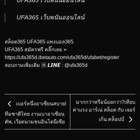
UFA365 เว็บพนันออนไลน์
UFA365 เว็บพนันออนไลน์
สล็อต365 UFA365 แทงบอล365
UFA365 สมัครฟรี คลิ๊กเลย ➢
https://ufa365d.ibetauto.com/ufa365d/ufabet/register
สอบถามเพิ่มเติม 🆔 𝙇𝙄𝙉𝙀 : @ufa365d
มากกว่าหรือน้อยกว่า?เทียบ
เบอร์หนึ่งอาเซียนสบาย!
ค่าแรง อาร์เน่ สล็อต กับ เจอร์
ทีมชาติไทย งานเบาอาเซียน
เก้น คล็อปป์
คัพ, เวียดนามชนอินโดนีเซีย