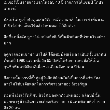
เมเจอร์เป็นรายการแรกในรอบ 40 ปี จากการได้แชมป์ โกปา
เดล เรย์
บัลเบร์เด้ ดูเข้ากับคุณสมบัติการมีความกล้าในการทำทีมตาม
ที่ ฮิวจ์ส กับ เอ็ดเวิร์ดส์ กำหนดเอาไว้อีกด้วย
อีกชื่อหนึ่งคือ ลูชาโน่ สปัลเล็ตติ ก็เป็นตัวเลือกที่น่าสนใจอย่าง
มาก
ฤดูกาลก่อนเขาพา นาโปลี ได้แชมป์ เซเรีย อา เป็นครั้งแรกนับ
ตั้งแต่ปี 1990 แต่กุนซือวัย 65 ปีเพิ่งได้รับการแต่งตั้งให้เป็น
กุนซือทีมชาติอิตาลีเมื่อช่วงเดือนสิงหาคม ปีก่อน
ถึงกระนั้น การที่ทั้งคู่อยู่ในลิสต์ด้วยมันก็เป็นการสื่อว่าเรื่อง
อายุไม่ใช่ปัจจัยหลักในการพิจารณาของ ลิเวอร์พูล
ตอนที่ เอ็ดเวิร์ดส์ กับ ฮิวจ์ส มองหาตัวแทนของ คล็อปป์ นั้น
พวกเขารู้ดีว่ามันอาจจะต้องเริ่มจากการมีแคนดิเดตที่เข้าข่าย
ถึง 20 คน