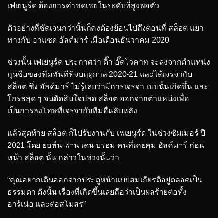
เฟเยนูร์ด ต้องการค่าชดเชยในระดับที่สูงพอตัว
ตัวอย่างที่ชัดเจนกว่านั้นก็คงต้องย้อนไปถึงตอนที่ สล็อต แยก
ทางกับ อาแซด อัลค์มาร์ เมื่อเดือนธันวาคม 2020
ช่วงนั้น เฟเยนูร์ด ประกาศว่า ดิ๊ก อั๊ดโวคาท จะลงจากตำแหน่ง
กุนซือของทีมทันทีที่จบฤดูกาล 2020-21 และได้เจรจากับ
สล็อต ซึ่ง อัลค์มาร์ ไม่รู้เลยว่ามีการเจรจาแบบนั้นเกิดขึ้น และ
โกรธสุด ๆ จนตัดสินใจปลด สล็อต ออกจากตำแหน่งเพื่อ
เป็นการลงโทษที่เจรจากับทีมอื่นลับหลัง
แล้วสุดท้าย สล็อต ก็ไปรับงานกับ เฟเยนูร์ด ในช่วงซัมเมอร์ ปี
2021 โดย ยอห์น ฟาน เดน บรอม คนที่เคยคุม อัลค์มาร์ ก่อน
หน้า สล็อต นั้น กล่าวในช่วงนั้นว่า
“คุณอยากเดินออกจากประตูหน้าแบบสมเกียรติอยู่ตลอดเป็น
ธรรมดา ดังนั้น เรื่องที่เกิดขึ้นเลยถือว่าเป็นผลร้ายต่อทั้ง
อาร์เน่อ และต่อสโมสร”