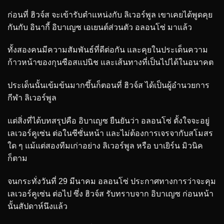
ก่อนที่ ฮิวจ์ส จะเข้ารับตำแหน่งกับ ลิเวอร์พูล เขาเคยได้พูดคุย
กันกับ อินากี้ อิบาเญซ เอเยนต์ส่วนตัว อลอนโซ่ มาแล้ว
ทั้งสองคนมีความสัมพันธ์ที่ดีต่อกัน และคุยในประเด็นความ
ก้าวหน้าของกุนซือสแปนิช และเส้นทางที่เป็นไปได้ในอนาคต
ประเด็นนั้นเข้มข้นมากขึ้นก็ตอนที่ ฮิวจ์ส ได้เป็นผู้อำนวยการ
กีฬา ลิเวอร์พูล
แต่สิ่งที่ได้บทสรุปคือ อิบาเญซ ยืนยันว่า อลอนโซ่ ตั้งใจจะอยู่
เลเวอร์คูเซ่น ต่อในซีซั่นหน้า และไม่ต้องการเจรจากับสโมสร
ใด ๆ แม้แต่สองทีมเก่าอย่าง ลิเวอร์พูล หรือ บาเยิร์น มิวนิค
ก็ตาม
จนกระทั่งวันที่ 29 มีนาคม อลอนโซ่ ประกาศทางการว่าจะคุม
เลเวอร์คูเซ่น ต่อไป ซึ่ง ฮิวจ์ส รับทราบจาก อิบาเญซ ก่อนหน้า
นั้นสัปดาห์นึงแล้ว