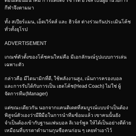
ตอนเดือนมีนาคม การแต่งตั้ง ริชาร์ด ฮิวจ์ส เป็นผู้อำนวยการ
กีฬาจึงตามมา
ทั้ง สเปียร์แมน, เอ็ดเวิร์ดส์ และ ฮิวจ์ส ต่างร่วมกันประเมินโค้ช
ทั่วทั้งยุโรป
ADVERTISEMENT
เกณฑ์ตัวตั้งของโค้ชคนใหม่คือ มีเอกลักษณ์รูปแบบการเล่น
เฉพาะตัว
กล่าวคือ มีไดนามิกที่ดี, ใช้พลังงานสูง, เน้นการครองบอล
และการรับได้กับการเป็น เฮดโค้ช(Head Coach) ไม่ใช่ ผู้
จัดการทีม(Manager)
แต่ขณะเดียวกัน นอกจากแคนดิเดตที่สมบูรณ์แบบจำเป็นต้อง
พิสูจน์ตัวเองว่ามีฝีมือในการนำทีมซ้อมแล้ว เขาคนนั้นยัง
จำเป็นต้องเข้ากับฐานแฟนบอล ลิเวอร์พูล ให้ได้เป็นอย่างดีด้วย
เหมือนที่บรรดาตำนานกุนซือคนก่อน ๆ เคยทำเอาไว้