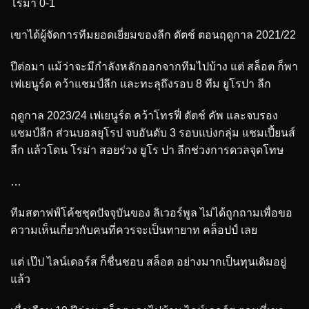
โรม่า 0-1
เขาได้ผู้จัดการทีมยอดเยี่ยมของลีก ดัตช์ ตอนฤดูกาล 2021/22
ปีต่อมา แม้ว่าจะมีกำลังหลักออกจากทีมไปบ้าง แต่ สล็อต ก็พา
เฟเยนูร์ด คว้าแชมป์ลีก และทะลุถึงรอบ 8 ทีม ยูโรปา ลีก
ฤดูกาล 2023/24 เฟเยนูร์ด คว้าโทรฟี่ ดัตช์ คัพ และจบรอง
แชมป์ลีก ส่วนบอลยุโรป จบอันดับ 3 รอบแบ่งกลุ่ม แชมเปี้ยนส์
ลีก แล้วโดน โรม่า สอยร่วง ยูโร ปา ลีกช่วงการดวลจุดโทษ
…
ทีมสตาฟฟ์โค้ชชุดปัจจุบันของ ลิเวอร์พูล ไม่ได้ถูกถามเพื่อขอ
ความเห็นเกี่ยวกับคนที่ควรจะเป็นทายาท คล็อปป์ เลย
แต่ เป๊ป ไลน์เดอร์ส ก็ชื่นชอบ สล็อต อย่างมากเป็นทุนเดิมอยู่
แล้ว