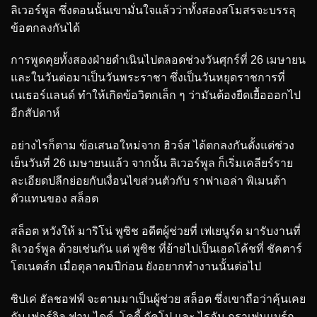
ลิเวอร์พูล ซึ่งตอนนั้นเขามั่นใจแล้วว่าทั้งสองสโมสรจะบรรลุ
ข้อตกลงกันได้
การพูดคุยทั้งสองฝ่ายดำเนินไปตลอดช่วงวันศุกร์ที่ 26 เมษายน
และในวันต่อมาเป็นวันพระราชา ซึ่งเป็นวันหยุดราชการที่
เนเธอร์แลนด์ ทำให้เกิดข้อวิตกเล็ก ๆ ว่ามันต้องยืดเยื้อออกไป
อีกสัปดาห์
อย่างไรก็ตาม ข้อเสนอใหม่จาก ฮิวจ์ส ได้ตกลงกันตั้งแต่ช่วง
เย็นวันที่ 26 เมษายนแล้ว จากนั้น ลิเวอร์พูล ก็เริ่มเคลียร์ราย
ละเอียดปลีกย่อยกับเงื่อนไขส่วนตัวกับ ราฟาเอล่า พิเมนต้า
ตัวแทนของ สล็อต
สล็อต หวังให้ มาริโน่ พูซิช อดีตผู้ช่วยที่ เฟเยนูร์ด มารับงานที่
ลิเวอร์พูล ด้วยเช่นกัน แต่ พูซิช ที่ย้ายไปเป็นเฮดโค้ชที่ ชัคตาร์
โดเนตส์ก เมื่อตุลาคมปีก่อน ยังอยากทำงานนั้นต่อไป
ซิปเค่ ฮัลชอฟฟ์ จะตามมาเป็นผู้ช่วย สล็อต ซึ่งเขาถือว่าคุ้นเคย
กับ เฟอร์จิล ฟาน ไดค์, โคดี้ กัคโป และ ไรอัน กราเฟนแบร์ก