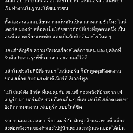
เมื่อเกือบ 10 ปีก่อน สล็อต เคยไปบ้าน ไลน์เดอร์ส ตอนที่เขา
เริ่มทำงานในฐานะโค้ชเยาวชน
ทั้งสองคนแลกเปลี่ยนความเห็นกันเป็นเวลาหลายชั่วโมง ไลน์
เดอร์ส มองว่า สล็อต เป็นโค้ชชาวดัตช์ที่เก่งที่สุดคนหนึ่ง เป็น
คนที่ฉลาดเรื่องแทคติค และเป็นนักคิดค้นอะไรใหม่ ๆ
และสำคัญคือ ความชัดเจนเรื่องสไตล์การเล่น และบุคลิกที่
รับมือกับดาวรุ่งที่ขึ้นมาจากอะคาเดมี่ได้ดี
แล้วในช่วงไม่กี่ปีที่ผ่านมา ไลน์เดอร์ส ก็มักพูดคุยถึงผลงาน
ของ สล็อต กับคนระดับซีเนียร์ที่ ลิเวอร์พูล
ไม่ใช่แค่ ฝั่ง ฮิวจ์ส ที่เคยคุยกับ เซเนซี่ กองหลังที่ย้ายจาก เฟ
เยนูร์ด มา บอร์นมัธ รวมถึงคนอื่น ๆ ที่เคยเล่นให้ สล็อต แต่เขา
ยังติดตามผลงาน เฟเยนูร์ด แบบใกล้ชิด
รายงานแมวมองจาก ร็อตเตอร์ดัม มักพูดถึงแนวทางที่ สล็อต
ส่งต่อพลังงานของตัวเองไปสู่นักเตะและกลุ่มแฟนบอลได้เป็น