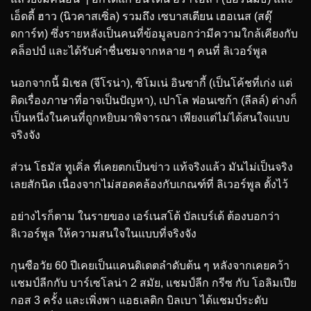
เอ็ดดี้ ฮาว (นิวคาสเซิ่ล) รวมถึง เซบาสเตียน เฮอเนส (สตุ๊
ดการ์ท) ซึ่งรายหลังเป็นคนที่ข้อมูลบอกว่ามีความใกล้เคียงกับ
คล็อปป์ และได้รับคำชื่นชมจากหลาย ๆ คนที่ ลิเวอร์พูล
นอกจากนี้ มิเชล (จีโรน่า), ซิโมเน่ อินซากี้ (เป็นโค้ชที่เก่ง แต่
ติดเรื่องภาษาที่อาจเป็นปัญหา), เปาโล ฟอนเซก้า (ลีลล์) ต่างก็
เป็นหนึ่งในคนที่ถูกหยิบมาพิจารณา เพียงแต่ไม่ได้สนใจแบบ
จริงจัง
ส่วน โธมัส ทูเคิ่ล ที่เคยตกเป็นข่าว แท้จริงแล้ว มันไม่เป็นจริง
เลยสักนิด เนื่องจากไม่สอดคล้องกับเกณฑ์ที่ ลิเวอร์พูล ตั้งไว้
อย่างไรก็ตาม ในรายของ เอร์เนสโต้ บัลเบร์เด้ ต้องบอกว่า
ลิเวอร์พูล ให้ความสนใจในแบบที่จริงจัง
กุนซือวัย 60 ปีเคยเป็นแคนดิเดตลำดับต้น ๆ หลังจากเคยคว้า
แชมป์ลีกกับ บาร์เซโลน่า 2 สมัย, แชมป์ลีก กรีซ กับ โอลิมเปีย
กอส 3 ครั้ง และเพิ่งพา แอธเลติก บิลเบา ได้แชมป์ระดับ