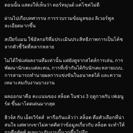
ตอนนั้น แสดงให้เห็นว่า ดอร์ทมุนด์ แค่โชคไม่ดี
ผ่านไปเกือบทศวรรษ การรวบรวมข้อมูลของ ลิเวอร์พูล
ละเอียดมากขึ้น
สเปียร์แมน ใช้อัลกอริทึ่มประเมินประสิทธิภาพการเป็นโค้ช
จากตัวชี้วัดที่หลากหลาย
ไม่ได้ใช่แค่ผลงานทีมเท่านั้น แต่ยังดูจากสไตล์การเล่น, การ
พัฒนานักเตะแต่ละคน, การที่เข้ากันได้กับนักเตะหลายแบบ,
การสามารถทำนายผลการแข่งขันในอนาคตได้ และความ
เหมาะสมกับงานบางงาน
ผลออกมาคือ คะแนนของ สล็อต ในช่วง 3 ฤดูกาลกับ เฟเยนู
ร์ด ขึ้นมาโดดเด่นมากสุด
ฮิวจ์ส กับ เอ็ดเวิร์ดส์ หารือกันแล้วว่า สล็อต คือตัวเลือกที่น่า
สนใจ แต่พวกเขาไม่คาดคิดว่าข้อมูลเกี่ยวกับ สล็อต จะทำให้
กุนซือดัตช์ ดูเหมาะกับงานนี้มากขึ้นไปอีก