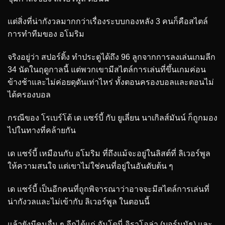
แต่สิ่งที่น่ากังวลมากกว่าเรื่องระบบกองหลัง 3 คนก็คือสไตล์
การทำทีมของ อโมริม
จริงอยู่ว่า สปอร์ติ้ง ทำประตูได้ถึง 96 ลูกจากการลงเล่นเกมลีก
34 นัดในฤดูกาลนี้ แต่พวกเขามีสไตล์การเล่นที่ขึ้นเกมค่อน
ข้างช้าและไม่ค่อยดุดันเท่าไหร่ ทั้งตอนครองบอลและตอนไม่
ได้ครองบอล
กรณีของ โรเบร์โต้ เด แซร์บี้ กับ ยูเลี่ยน นาเกิลส์มันน์ ก็ถูกมอง
ไปในทางที่คล้ายกัน
เด แซร์บี้ เหมือนกับ อโมริม ที่ถึงแม้จะอยู่ในลิสต์ที่ ลิเวอร์พูล
ให้ความสนใจ แต่เขาไม่ใช่คนที่อยู่ในอันดับต้น ๆ
เด แซร์บี้ เป็นอีกคนที่ถูกพิจารณาว่าอาจจะมีสไตล์การเล่นที่
น่ากังวลและไม่เข้ากับ ลิเวอร์พูล ในตอนนี้
แล้วยังมีคนอื่น ๆ อีกได้แก่ อันโดนี่ อิราโอล่า (บอร์นมัธ) และ