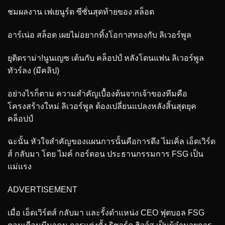
ชมผลงาน เฟเยนูร์ด ซีซั่นสุดท้ายของ สล็อต
อาร์เน่อ สล็อต เผยไม่อยากทิ้งโอกาสทองกับ ลิเวอร์พูล
ยุติดราม่า!นูนเญซ เต้นกับ คล็อปป์ หลังโดนแฟน ลิเวอร์พูล
ทัวร์ลง (มีคลิป)
อย่างไรก็ตาม ความสำคัญเบื้องต้นจากเจ้าของทีมคือ
โครงสร้างใหม่ ลิเวอร์พูล ต้องเปลี่ยนแปลงหลังสิ้นสุดยุค
คล็อปป์
ฉะนั้น หัวใจสำคัญของแผนการนั้นคือการดึง ไมเคิ่ล เอ็ดเวิร์ด
ส์ กลับมา โดย ไมค์ กอร์ดอน ประธานกรรมการ FSG เป็น
แม่แรง
ADVERTISEMENT
เมื่อ เอ็ดเวิร์ดส์ กลับมา และรั้งตำแหน่ง CEO ฟุตบอล FSG