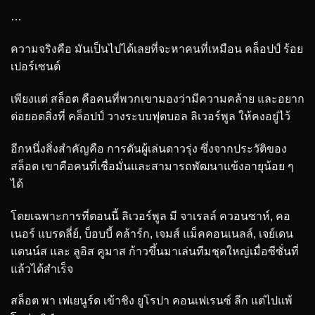
…
ความจริงคือ มันเป็นไปได้เลยที่จะหาคนที่เหมือน คล็อปป์ ร้อย
เปอร์เซนต์
เพียงแต่ สล็อต คือคนที่พวกเขามองว่ามีความคล้าย และอยาก
ต่อยอดสิ่งที่ คล็อปป์ วางระบบฟุตบอล ลิเวอร์พูล ให้คงอยู่ไว้
อีกหนึ่งสิ่งสำคัญคือ การดันผู้เล่นดาวรุ่ง ซึ่งจากประวัติของ
สล็อต เขาคือคนที่เชื่อมั่นและสามารถพัฒนาแข้งอายุน้อย ๆ
ได้
โดยเฉพาะการที่ตอนนี้ ลิเวอร์พูล มี จาเรลล์ ควอนซาห์, คอ
เนอร์ แบรดลี่ย์, บ็อบบี้ คล้าร์ก, เจมส์ แม็คคอนเนลล์, เจย์เดน
แดนน์ส และ ลูอิส คูมาส ก้าวขึ้นมาเล่นทีมชุดใหญ่เมื่อซีซั่นที่
แล้วได้สำเร็จ
สล็อต พา เฟเยนูร์ด เข้าชิง ยูโรปา คอนเฟเรนซ์ ลีก แต่ไปแพ้