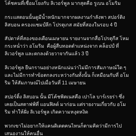
โค้ชคนที่เชื่อมโยงกับ ลิเวอร์พูล มากสุดคือ รูเบน อโมริม
กระแสตอนนั้นดูมีน้ำหนักมากจากผลงานกำลังพา สปอร์ติง
ลิสบอน ครองแชมป์ลีก โปรตุเกส สมัยที่สองในรอบ 4 ปี
สัปดาห์ที่สองของเดือนเมษายน รายงานจากสื่อโปรตุกีส โหม
กระหน่ำว่า อโมริม คือผู้สืบทอดตำแหน่งจาก คล็อปป์ ที่
ลิเวอร์พูล และตกลงด้วยวาจากันแล้ว 3 ปี
ลิเวอร์พูล ยืนกรานอย่างหนักแน่นว่าไม่มีการสัมภาษณ์ใด ๆ
และไม่มีการทำข้อตกลงระหว่างกันทั้งนั้น ก็เหมือนกับที่ อโม
ริม ให้สัมภาษณ์ไปเมื่อวันที่ 11 เมษายน
สปอร์ติ้ง ลิสบอน นั้น มีโค้ชพิตเนสคือ เปาโล บาร์เรยร่า ซึ่ง
เคยเป็นสตาฟฟ์ที่ แอนฟิลด์ มาก่อน แต่รายงานเกี่ยวกับ อโม
ริม ทำให้ฝั่ง ลิเวอร์พูล เกิดความหงุดหงิด
พวกเขาไม่อยากให้แคนดิเดตคนไหนก็ตามคิดว่ามีการไป
เสนองานให้คนอื่น