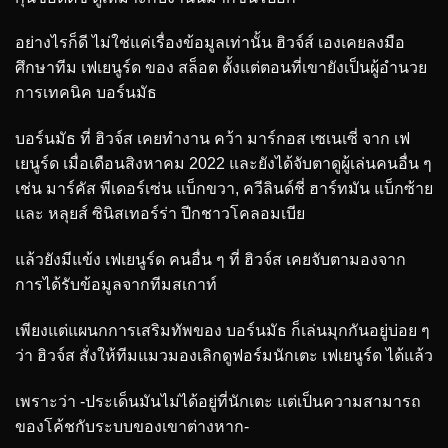
อย่างไรก็ดี ไม่ใช่แค่เรื่องข้อมูลเท่านั้น ฮิวจ์ส์ เองเคยลงมือ
ศึกษาทีม เฟเยนูร์ด ของ สล็อต ตั้งแต่ตอนที่เขายังเป็นผู้อำนวย
การเทคนิค บอร์นมัธ
บอร์นมัธ ที่ ฮิวจ์ส เคยทำงาน คว้า มาร์กอส เซเนเซี่ จาก เฟ
เยนูร์ด เมื่อเดือนสิงหาคม 2022 และยังได้จับตาดูผู้เล่นคนอื่น ๆ
เช่น มาร์คัส พีเดอร์เซ่น แบ็กขวา, ควีลินด์ชี่ ฮาร์ทมัน แบ็กซ้าย
และ หลุยส์ ซินิสเทอร์ร่า ปีกชาวโคลอมเบีย
แล้วยังมีแข้ง เฟเยนูร์ด คนอื่น ๆ ที่ ฮิวจ์ส เคยจับตามองจาก
การได้รับข้อมูลจากทีมสเกาท์
เพียงแต่แผนกการเสริมทัพของ บอร์นมัธ ก็เล่นมุกกันอยู่บ่อย ๆ
ว่า ฮิวจ์ส สั่งให้ทีมแมวมองเลิกดูฟอร์มนักเตะ เฟเยนูร์ด ได้แล้ว
เพราะว่า -ประเด็นมันไม่ได้อยู่ที่นักเตะ แต่เป็นความสามารถ
ของโค้ชกับระบบของเขาต่างหาก-