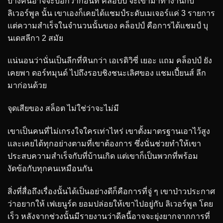
บางคนอาจจะบอกว่าก่อนที่ คล็อปป์ จะเข้ามาทำงานกับ
ลิเวอร์พูล นั้น เขาเองก็เคยได้แชมป์ระดับเมเจอร์แค่ 3 รายการ
แต่ความสำเร็จในจำนวนนั้นของ คล็อปป์ คือการได้แชมป์ บุ
นเดสลีกา 2 สมัย
แน่นอนว่านั่นเป็นลีกที่หินกว่า เอเรดิวิซี่ เยอะ แถม คล็อปป์ ยัง
เคยพา ดอร์ทมุนด์ ไปถึงรอบชิงชนะเลิศของ แชมเปี้ยนส์ ลีก
มาก่อนด้วย
จุดเสียของ สล็อต ไม่ใช่ว่าจะไม่มี
เขาเป็นคนที่ไม่เกรงใจใครเท่าไหร่ เขาตั้งมาตรฐานเอาไว้สูง
และเคยได้ทุกอย่างตามที่เขาต้องการ ซึ่งนั่นช่วยทำให้เขา
ประสบความสำเร็จกับที่บ้านเกิด แต่เขาก็เป็นพวกที่พร้อม
งัดข้อกับทุกคนเหมือนกัน
สิ่งที่สื่อถึงเรื่องนั้นได้เป็นอย่างดีก็คือการที่จู่ ๆ เขาป่าวประกาศ
ว่าอยากให้ เฟเยนูร์ด ยอมปล่อยให้เขาไปอยู่กับ ลิเวอร์พูล โดย
เร็ว หลังจากช่วงนั้นมีรายงานว่าดีลนี้อาจจะยุ่งยากจากการที่