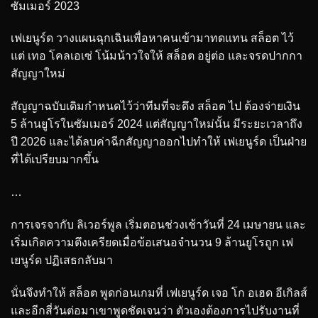
ซัมเมอร์ 2023
เฟเยนูร์ด วางแผนฉุกเฉินเพื่อหาคนเข้ามาทดแทน สล็อต ไว้
แต่ เทอ โคลเอเซ่ โน้มน้าวใจให้ สล็อต อยู่ต่อ และจรดปากกา
สัญญาใหม่
สัญญาฉบับเดิมกำหนดไว้ว่าทีมที่จะดึง สล็อต ไป ต้องจ่ายเงิน
5 ล้านยูโรในซัมเมอร์ 2024 แต่สัญญาใหม่นั้น มีระยะเวลาถึง
ปี 2026 และได้ลบค่าฉีกสัญญาออกไปทำให้ เฟเยนูร์ด เป็นฝ่าย
ที่ได้เปรียบมากขึ้น
…
การเจรจากับ ลิเวอร์พูล เริ่มตอนช่วงเช้าวันที่ 24 เมษายน และ
เริ่มเกิดความตึงเครียดเมื่อข้อเสนอจำนวน 9 ล้านยูโรถูก เฟ
เยนูร์ด ปฏิเสธกลับมา
นั่นจึงทำให้ สล็อต พูดก่อนเกมที่ เฟเยนูร์ด เจอ โก อเฮด อีเกิลส์
และอีกสี่วันต่อมาเขาพูดชัดเจนว่า ตัวเองต้องการไปรับงานที่