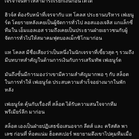
เจรจาจนทำให้สามารถเรียกเงินก้อนโตได้
ฮิวจ์ส ต้องรับหน้าที่เจรจากับ แท โคลส ประธานบริหาร เฟเยนู
ร์ด โดยรายหลังเคยเป็นผู้จัดการทั่วไป ลอสแองเจลิส แกแล็กซี่
ทีมใน เอ็มแอลเอส รวมถึงเคยเป็นประธานฝ่ายเยาวชนกับผู้
จัดการทั่วไปให้สมาคมฟุตบอลเม็กซิโกมาก่อน
แท โคลส มีชื่อเสียงว่าเป็นหนึ่งในนักเจรจาที่เขี้ยวสุด ๆ รวมถึง
มีบทบาทสำคัญในด้านการเงินกับการเสริมทัพ เฟเยนูร์ด
มันถึงขั้นมีการมองว่าเขามีความสำคัญมากพอ ๆ กับ สล็อต
ในการทำให้ เฟเยนูร์ด ประสบความสำเร็จอย่างมากในพัก
หลัง
เฟเยนูร์ด คุ้นกับเรื่องที่ สล็อต ได้รับความสนใจจากทีม
พรีเมียร์ลีก มาก่อน
สล็อต เองเป็นฝ่ายปฏิเสธข้อเสนอจาก ลีดส์ และ คริสตัล พา
เลซ ก่อนที่ ท็อตแน่ม ฮ็อตสเปอร์ พยายามดึงเขาไปคุมทีมเมื่อ