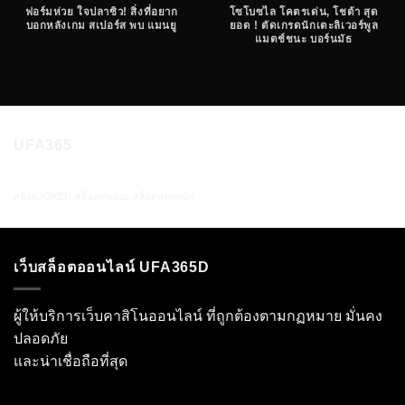
ฟอร์มห่วย ใจปลาซิว! สิ่งที่อยาก
โซโบซไล โคตรเด่น, โชต้า สุด
บอกหลังเกม สเปอร์ส พบ แมนยู
ยอด ! ตัดเกรดนักเตะลิเวอร์พูล
แมตช์ชนะ บอร์นมัธ
UFA365
สล็อตJOKER
สล็อตทุนน้อย
สล็อตแตกหนัก
เว็บสล็อตออนไลน์ UFA365D
ผู้ให้บริการเว็บคาสิโนออนไลน์ ที่ถูกต้องตามกฏหมาย มั่นคง
ปลอดภัย
และน่าเชื่อถือที่สุด