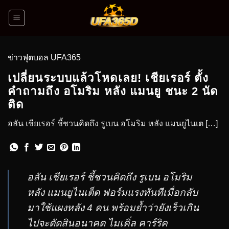
ข่าวฟุตบอล UFA365
เปลี่ยนระบบแล้วโหดเลย! เชียเรอร์ ตั้ง
คำถามถึง อโมริม หลัง แมนยู ชนะ 2 นัด
ติด
อลัน เชียเรอร์ ชี้ชวนคิดถึง รูเบน อโมริม หลัง แมนยูไนเต […]
อลัน เชียเรอร์ ชี้ชวนคิดถึง รูเบน อโมริม
หลัง แมนยูไนเต็ด ฟอร์มแรงทันทีเมื่อกลับ
มาใช้แผงหลัง 4 คน พร้อมย้ำว่ายังเร็วเกิน
ไปจะตัดสินอนาคต ไมเคิ่ล คาร์ริค