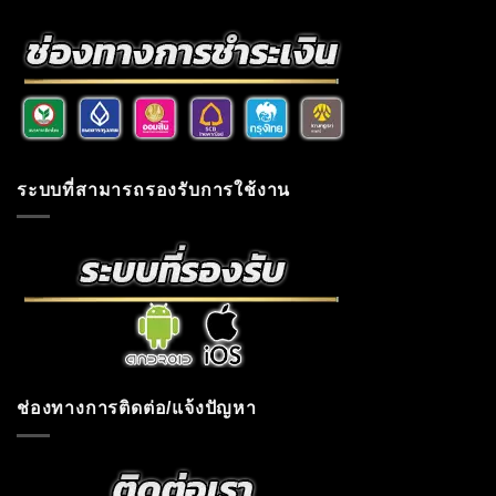
ระบบที่สามารถรองรับการใช้งาน
ช่องทางการติดต่อ/แจ้งปัญหา