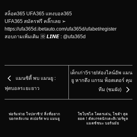
สล็อต365 UFA365 แทงบอล365
UFA365 สมัครฟรี คลิ๊กเลย ➢
https://ufa365d.ibetauto.com/ufa365d/ufabet/register
สอบถามเพิ่มเติม 🆔 𝙇𝙄𝙉𝙀 : @ufa365d
เด็กเก่า5ราย!ส่องไลน์อัพ แมน
แมนซิตี้ พบ แมนยู :
ยู หากดึง แกรม พ็อตเตอร์ คุม
ฟุตบอลระยะยาว
ทีม (ชมผัง)
ฟอร์มห่วย ใจปลาซิว! สิ่งที่อยาก
โซโบซไล โคตรเด่น, โชต้า สุด
บอกหลังเกม สเปอร์ส พบ แมนยู
ยอด ! ตัดเกรดนักเตะลิเวอร์พูล
แมตช์ชนะ บอร์นมัธ