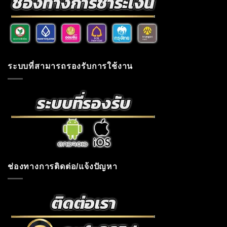
ระบบที่สามารถรองรับการใช้งาน
ช่องทางการติดต่อ/แจ้งปัญหา