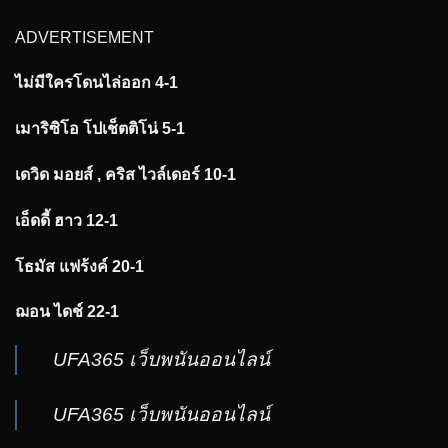
ADVERTISEMENT
ไม่มีใครโดนไล่ออก 4-1
เมาริซิโอ โปเช็ตติโน่ 5-1
เดวิด มอยส์ , คริส ไวล์เดอร์ 10-1
เอ็ดดี้ ฮาว 12-1
โธมัส แฟร้งค์ 20-1
ฌอน ไดช์ 22-1
UFA365 เว็บพนันออนไลน์
UFA365 เว็บพนันออนไลน์