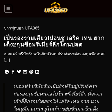
ข่าวฟุตบอล UFA365
เป็นรองรายเดียว!บ่อนชู เอริค เทน ฮาก
เต็ง2กุนซือพรีเมียร์ลีกโดนปลด
เบตแฟร์ บริษัทรับพนันยักษ์ใหญ่ปรับอัตราต่อรองกุนซือคนต่
[…]
เบตแฟร์ บริษัทรับพนันยักษ์ใหญ่ปรับอัตรา
ต่อรองกุนซือคนต่อไปใน พรีเมียร์ลีก ที่จะตก
เก้าอี้อีกรอบโดยยกให้ เอริค เทน ฮาก นาย
ใหญ่ทีม แมนฯ ยูไนเต็ด ขยับขึ้นมาเป็นเต็ง