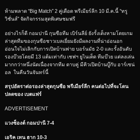
ห้ามพลาด “Big Match” 2 คู่เดือด พรีเมียร์ลีก 10 มี.ค.นี้ “ทรู
วิชั่นส์” จัดกิจกรรมสุดพิเศษชมฟรี
อย่างไรก็ดี กอมปานี กุนซือทีม เบิร์นลีย์ ยังรั้งเต็งหามโดยเกม
ล่าสุดทีมของกุนซือชาวเบลเยี่ยมยังมีผลงานที่น่าอ่อนอก
อ่อนใจไม่เลิกกับการเปิดบ้านพ่าย บอร์นมัธ 2-0 และรั้งอันดับ
รองบ๊วยโดยมี 13 แต้มเท่ากับ เชฟฯ ยูไนเต็ด ทีมบ๊วย แต่ลงเล่น
มากกว่าหนึ่งนัดเนื่องจากทีม ดาบคู่ มีคิวเปิดบ้านบู๊กับ อาร์เซน่
อล ในคืนวันจันทร์นี้
สรุปอัตราต่อรองล่าสุดกุนซือ พรีเมียร์ลีก คนต่อไปที่จะโดน
ปลดของ เบตแฟร์
ADVERTISEMENT
แวงซ็องต์ กอมปานี 7-4
เอริค เทน ฮาก 10-3