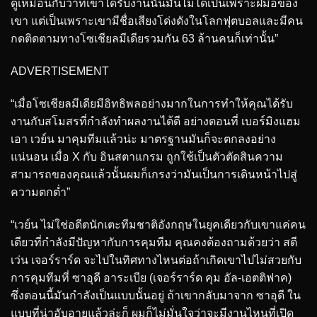
ดูเหมือนกับว่าที่เขาได้รับงานนั้นมันไม่ได้เป็นเพราะฝีมือของ
เขา แต่เป็นเพราะเขามีชื่อเสียงโด่งดังในโลกฟุตบอลและมีคน
กดติดตามทางโซเชียลมีเดียรวมกัน 63 ล้านคนก็เท่านั้น”
ADVERTISEMENT
“เมื่อโซเชียลมีเดียมีอิทธิพลอย่างมากในการทำให้คุณได้รับ
งานกับสโมสรที่กำลังทำผลงานได้ดี อย่างตอนที่ เบอร์มิงแฮม
เอา เวย์น มาคุมทีมแล้วน่ะ มาตรฐานมันก็จะตกลงอย่าง
แน่นอน เมื่อ X กับ อินสตาแกรม ถูกใช้เป็นตัวตัดสินความ
สามารถของคุณแล้วนั้นผมก็เกรงว่ามันเป็นการเดินหน้าไปสู่
ความตกต่ำ”
“เวย์น ไม่ใช่อดีตนักเตะทีมชาติอังกฤษในยุคเดียวกับเขาแค่คน
เดียวที่กำลังมีปัญหากับการคุมทีม คุณคงต้องถามด้วยว่า สตี
เว่น เจอร์ราร์ด จะไปในทิศทางไหนต่อถ้าเกิดเขาไปไม่สวยกับ
การคุมทีมที่ ซาอุดี อาระเบีย (เจอร์ราร์ด คุม อัล-เอตติฟาค)
ซึ่งตอนนี้มันกำลังเป็นแบบนั้นอยู่ ถ้าเขากลับมาจาก ซาอุดี ใน
แบบที่น่าอับอายแล้วล่ะก็ ผมก็ไม่มั่นใจว่าจะมีงานไหนที่เปิด