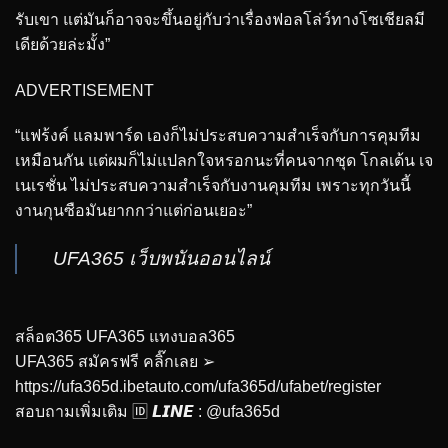
รับเขา แต่มันก็อาจจะขึ้นอยู่กับว่าเรื่องฟอลโล่ว์ทางโซเชียลมี
เดียด้วยล่ะมั้ง”
ADVERTISEMENT
“แฟร้งค์ แลมพาร์ด เองก็ไม่ประสบความสำเร็จกับการคุมทีม
เหมือนกัน แต่ผมก็ไม่แปลกใจหรอกนะที่คนจากชุด โกลเด้น เจ
เนเรชั่น ไม่ประสบความสำเร็จกับงานคุมทีม เพราะทุกวันนี้
งานกุนซือมันยากกว่าแต่ก่อนเยอะ”
UFA365 เว็บพนันออนไลน์
สล็อต365 UFA365 แทงบอล365
UFA365 สมัครฟรี คลิ๊กเลย ➢
https://ufa365d.ibetauto.com/ufa365d/ufabet/register
สอบถามเพิ่มเติม 🆔 𝙇𝙄𝙉𝙀 : @ufa365d