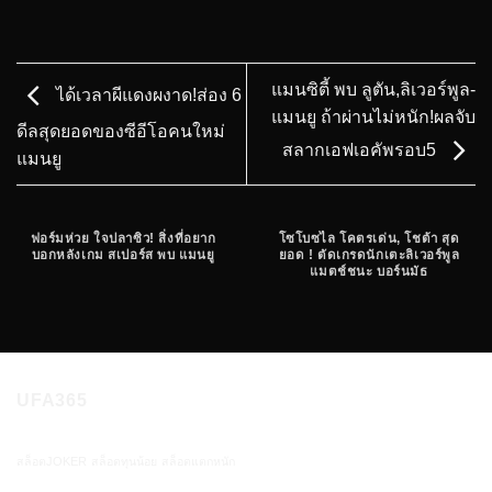
แมนซิตี้ พบ ลูตัน,ลิเวอร์พูล-
ได้เวลาผีแดงผงาด!ส่อง 6
แมนยู ถ้าผ่านไม่หนัก!ผลจับ
ดีลสุดยอดของซีอีโอคนใหม่
สลากเอฟเอคัพรอบ5
แมนยู
ฟอร์มห่วย ใจปลาซิว! สิ่งที่อยาก
โซโบซไล โคตรเด่น, โชต้า สุด
บอกหลังเกม สเปอร์ส พบ แมนยู
ยอด ! ตัดเกรดนักเตะลิเวอร์พูล
แมตช์ชนะ บอร์นมัธ
UFA365
สล็อตJOKER
สล็อตทุนน้อย
สล็อตแตกหนัก