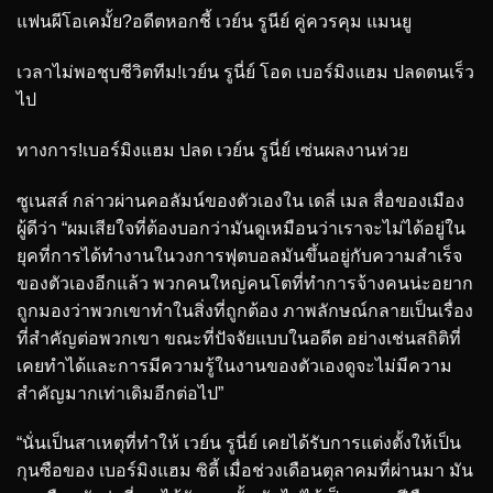
แฟนผีโอเคมั้ย?อดีตหอกชี้ เวย์น รูนีย์ คู่ควรคุม แมนยู
เวลาไม่พอชุบชีวิตทีม!เวย์น รูนี่ย์ โอด เบอร์มิงแฮม ปลดตนเร็ว
ไป
ทางการ!เบอร์มิงแฮม ปลด เวย์น รูนี่ย์ เซ่นผลงานห่วย
ซูเนสส์ กล่าวผ่านคอลัมน์ของตัวเองใน เดลี่ เมล สื่อของเมือง
ผู้ดีว่า “ผมเสียใจที่ต้องบอกว่ามันดูเหมือนว่าเราจะไม่ได้อยู่ใน
ยุคที่การได้ทำงานในวงการฟุตบอลมันขึ้นอยู่กับความสำเร็จ
ของตัวเองอีกแล้ว พวกคนใหญ่คนโตที่ทำการจ้างคนน่ะอยาก
ถูกมองว่าพวกเขาทำในสิ่งที่ถูกต้อง ภาพลักษณ์กลายเป็นเรื่อง
ที่สำคัญต่อพวกเขา ขณะที่ปัจจัยแบบในอดีต อย่างเช่นสถิติที่
เคยทำได้และการมีความรู้ในงานของตัวเองดูจะไม่มีความ
สำคัญมากเท่าเดิมอีกต่อไป”
“นั่นเป็นสาเหตุที่ทำให้ เวย์น รูนี่ย์ เคยได้รับการแต่งตั้งให้เป็น
กุนซือของ เบอร์มิงแฮม ซิตี้ เมื่อช่วงเดือนตุลาคมที่ผ่านมา มัน