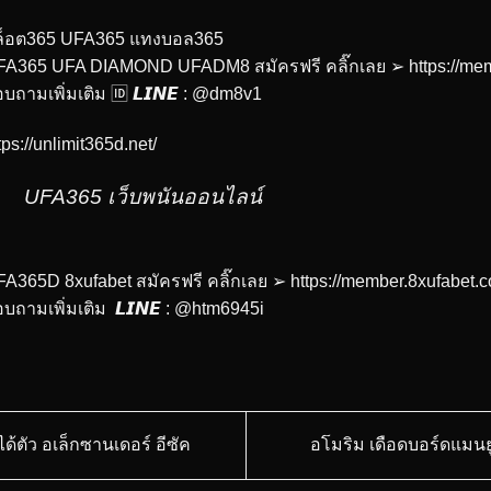
ล็อต365 UFA365 แทงบอล365
FA365 UFA DIAMOND UFADM8 สมัครฟรี คลิ๊กเลย ➢
https://me
บถามเพิ่มเติม 🆔 𝙇𝙄𝙉𝙀 : @dm8v1
tps://unlimit365d.net/
UFA365 เว็บพนันออนไลน์
A365D 8xufabet สมัครฟรี คลิ๊กเลย ➢
https://member.8xufabet
บถามเพิ่มเติม 𝙇𝙄𝙉𝙀 : @htm6945i
ได้ตัว อเล็กซานเดอร์ อีซัค
อโมริม เดือดบอร์ดแมน