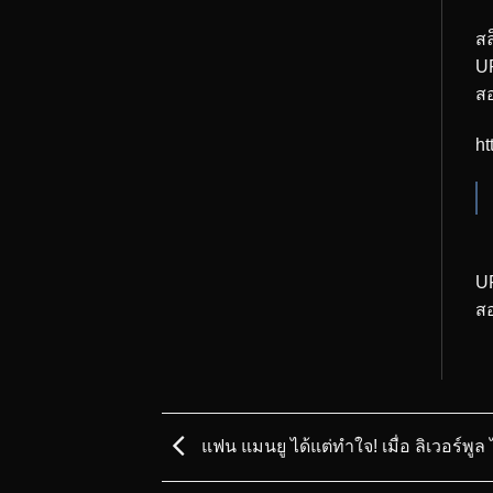
ส
U
สอ
ht
UF
สอ
แฟน แมนยู ได้แต่ทำใจ! เมื่อ ลิเวอร์พูล 