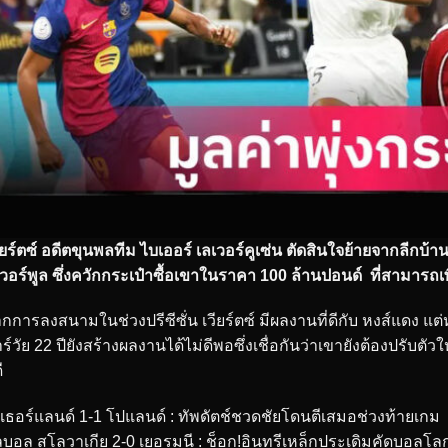
ียร์ตซ์ อดีตขุนพลทีม ไบเออร์ เลเวอร์คูเซ่น ตัดสินใจย้ายจากลีกบ้
เวอร์พูล ซึ่งควักกระเป๋าซื้อเขาในราคา 100 ล้านปอนด์ ที่สามารถเพิ
กการลงสนามในช่วงปรีซีซั่น เวียร์ตซ์ มีผลงานที่ดีกับ หงส์แดง แ
ร์วัย 22 ปียังสร้างผลงานได้ไม่ดีพอซึ่งเชื่อกันว่าเขายังต้องปรับตัว
ี
เธอร์แลนด์ 1-1 โปแลนด์ : ทัพดัตช์ชวดชัยโดนตีเสมอช่วงท้ายเกม
บอล สโลวาเกีย 2-0 เยอรมนี : ช็อก!อินทรีเหล็กประเดิมคัดบอลโ