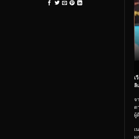
เว
ลิ
จา
ตา
ผู้ด
เน
ผล