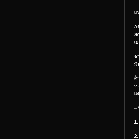
แฟ
กร
ยก
เย
จา
มี
ด้
หล
แด
– 
1.
2.