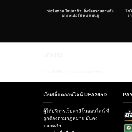
ฟอร์มห่วย ใจปลาซิว! สิ่งที่อยากบอกหลัง
โซโ
เกม สเปอร์ส พบ แมนยู
เก
UFA365
สล็อตJOKER
สล็อตทุนน้อย
สล็อตแตกหนัก
เว็บสล็อตออนไลน์ UFA365D
PA
ผู้ให้บริการเว็บคาสิโนออนไลน์ ที่
ถูกต้องตามกฏหมาย มั่นคง
ปลอดภัย