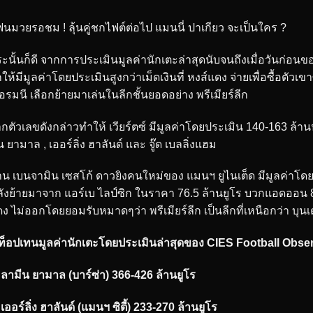
นมวยรอชม ! ลุ้นคู่ชกไฟต์ต่อไป แมนนี่ ปาเกียว จะเป็นใคร ?
ะนั้นก็ดี จากการประเมินมูลค่านักเตะล่าสุดนับจนถึงเมื่อวันก่อนขอ
ให้มีมูลค่าโดยประเมินสูงกว่าเม็ดเงินที่ หงส์แดง จ่ายเพื่อซื้อตัว
อรมนี เลือกย้ายมาเล่นในลีกชั้นยอดอย่าง พรีเมียร์ลีก
กตัวเลขดังกล่าวทำให้ เวียร์ตซ์ มีมูลค่าโดยประเมิน 140-163 ล้
น ยามาล , เออร์ลิ่ง ฮาลันด์ และ จู๊ด เบลลิ่งแฮม
าน เบนจามิน เซสโก้ ดาวยิงคนใหม่ของ แมนฯ ยูไนเต็ด มีมูลค่าโดย
ังย้ายมาจาก แอร์เบ ไลป์ซิก ในราคา 76.5 ล้านยูโร บวกแอดออน 8.5
ง ไม่ออกโดยยอมรับหมาดๆว่า พรีเมียร์ลีก เป็นลีกที่เหนือกว่า บุน
ท็อปเทนมูลค่านักเตะโดยประเมินล่าสุดของ CIES Football Obser
 ลามีน ยามาล (บาร์ซ่า) 366-426 ล้านยูโร
 เออร์ลิ่ง ฮาลันด์ (แมนฯ ซิตี้) 233-270 ล้านยูโร