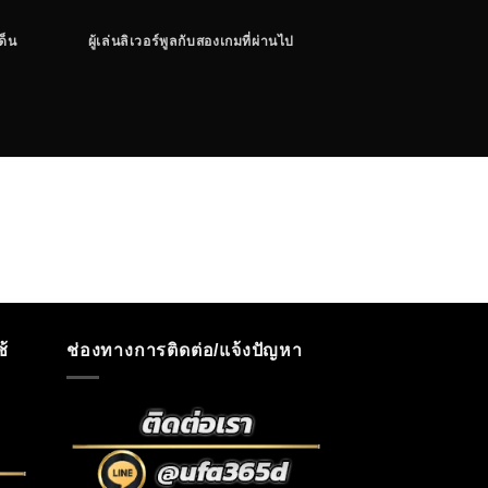
ด็น
ผู้เล่นลิเวอร์พูลกับสองเกมที่ผ่านไป
วิกฤตกองหน้าผี,อังเก
ประเด็น แมนยู บุกแพ
้
ช่องทางการติดต่อ/แจ้งปัญหา