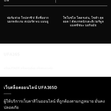
ฟอร์มห่วย ใจปลาซิว! สิ่งที่อยาก
โซโบซไล โคตรเด่น, โชต้า สุด
บอกหลังเกม สเปอร์ส พบ แมนยู
ยอด ! ตัดเกรดนักเตะลิเวอร์พูล
แมตช์ชนะ บอร์นมัธ
UFA365
สล็อตJOKER
สล็อตทุนน้อย
สล็อตแตกหนัก
เว็บสล็อตออนไลน์ UFA365D
ผู้ให้บริการเว็บคาสิโนออนไลน์ ที่ถูกต้องตามกฏหมาย มั่นคง
ปลอดภัย