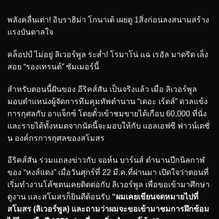
พลังคลื่นเต่า! อิบราฮิม่า โกนาเต้ เผยดู 1สิ่งก่อนลงสนามสร้าง
แรงบันดาลใจ
คล็อปป์ ไม่อยู่ ลิเวอร์พูล ระส่ำ! โรมาโน่ แฉ เรอัล มาดริด เล็ง
สอย “รองเทรนต์” ซัมเมอร์นี้
สำหรับตอนนี้ฝันของ อีริคส์สัน เป็นจริงแล้ว เมื่อ ลิเวอร์พูล
มอบตำแหน่งผู้จัดการทีมคุมทัพตำนาน “เดอะ เร้ดส์” ดวลแข้ง
การกุศลกับ อาแจ็กซ์ โดยตั๋วเข้าชมขายได้เกือบ 60,000 ที่นั่ง
และรายได้ทั้งหมดจากนัดนี้จะมอบให้กับ แอลเอฟซี ฟาวน์เดชั่
น องค์กรการกุศลของสโมสร
อีริคส์สัน ร่วมแถลงข่าวกับ จอห์น บาร์นส์ ตำนานปีกนิลกาฬ
ของ “หงส์แดง” เมื่อวันศุกร์ที่ 22 มี.ค.ที่ผ่านมา เปิดใจว่าตอนที่
เริ่มทำงานโค้ชตนเคยติดต่อกับ ลิเวอร์พูล เพื่อขอเข้ามาศึกษา
ดูงาน และสโมสรก็ยินดีต้อนรับ
“ผมเคยเขียนจดหมายไปที่
สโมสร (ลิเวอร์พูล) และถามว่าผมจะขอเข้ามาชมการฝึกซ้อม