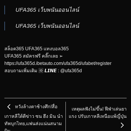
UFA365 เว็บพนันออนไลน์
UFA365 เว็บพนันออนไลน์
สล็อต365 UFA365 แทงบอล365
UFA365 สมัครฟรี คลิ๊กเลย ➢
https://ufa365d.ibetauto.com/ufa365d/ufabet/register
สอบถามเพิ่มเติม 🆔 𝙇𝙄𝙉𝙀 : @ufa365d
หวังล้างตาช้างศึก!สื่อ
เหตุผลฟังไม่ขึ้น! ฟีฟ่าเล่นยา
แรง ปรับเกาหลีเหนือแพ้ญี่ปุ่น
เกาหลีใต้ตีข่าว ซน ฮึง มิน นำ
ทัพบุกไทย,แฟนส่งแน่นสนาม
บิน