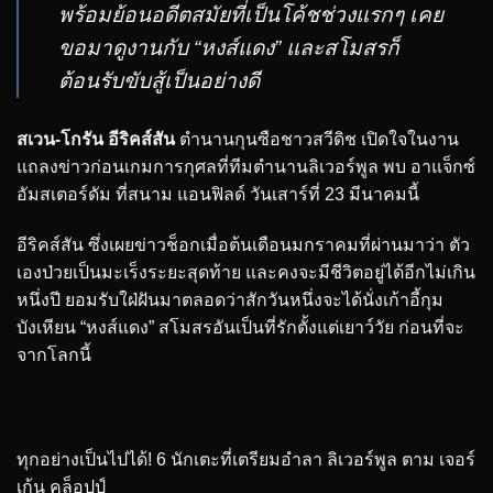
พร้อมย้อนอดีตสมัยที่เป็นโค้ชช่วงแรกๆ เคย
ขอมาดูงานกับ “หงส์แดง” และสโมสรก็
ต้อนรับขับสู้เป็นอย่างดี
สเวน-โกรัน อีริคส์สัน
ตำนานกุนซือชาวสวีดิช เปิดใจในงาน
แถลงข่าวก่อนเกมการกุศลที่ทีมตำนานลิเวอร์พูล พบ อาแจ็กซ์
อัมสเตอร์ดัม ที่สนาม แอนฟิลด์ วันเสาร์ที่ 23 มีนาคมนี้
อีริคส์สัน ซึ่งเผยข่าวช็อกเมื่อต้นเดือนมกราคมที่ผ่านมาว่า ตัว
เองป่วยเป็นมะเร็งระยะสุดท้าย และคงจะมีชีวิตอยู่ได้อีกไม่เกิน
หนึ่งปี ยอมรับใฝ่ฝันมาตลอดว่าสักวันหนึ่งจะได้นั่งเก้าอี้กุม
บังเหียน “หงส์แดง” สโมสรอันเป็นที่รักตั้งแต่เยาว์วัย ก่อนที่จะ
จากโลกนี้
ทุกอย่างเป็นไปได้! 6 นักเตะที่เตรียมอำลา ลิเวอร์พูล ตาม เจอร์
เก้น คล็อปป์