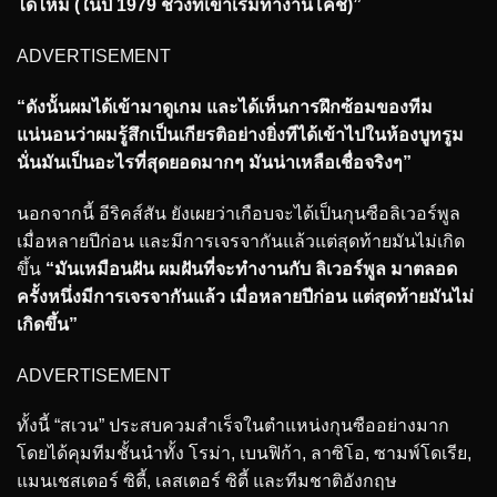
ได้ไหม (ในปี 1979 ช่วงที่เขาเริ่มทำงานโค้ช)”
ADVERTISEMENT
“ดังนั้นผมได้เข้ามาดูเกม และได้เห็นการฝึกซ้อมของทีม
แน่นอนว่าผมรู้สึกเป็นเกียรติอย่างยิ่งทีได้เข้าไปในห้องบูทรูม
นั่นมันเป็นอะไรที่สุดยอดมากๆ มันน่าเหลือเชื่อจริงๆ”
นอกจากนี้ อีริคส์สัน ยังเผยว่าเกือบจะได้เป็นกุนซือลิเวอร์พูล
เมื่อหลายปีก่อน และมีการเจรจากันแล้วแต่สุดท้ายมันไม่เกิด
ขึ้น
“มันเหมือนฝัน ผมฝันที่จะทำงานกับ ลิเวอร์พูล มาตลอด
ครั้งหนึ่งมีการเจรจากันแล้ว เมื่อหลายปีก่อน แต่สุดท้ายมันไม่
เกิดขึ้น”
ADVERTISEMENT
ทั้งนี้ “สเวน” ประสบควมสำเร็จในตำแหน่งกุนซืออย่างมาก
โดยได้คุมทีมชั้นนำทั้ง โรม่า, เบนฟิก้า, ลาซิโอ, ซามพ์โดเรีย,
แมนเชสเตอร์ ซิตี้, เลสเตอร์ ซิตี้ และทีมชาติอังกฤษ