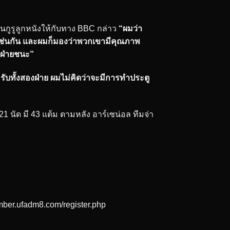
นเป็นกูรูลูกหนังให้กับทาง BBC กล่าว
“ผมว่า
าสเช่นกัน และผมก็มองว่าพวกเขามีคุณภาพ
็นฝ่ายชนะ”
บทั้งสองฝ่าย ผมไม่คิดว่าจะมีการทำประตู
 21 นัด มี 43 แต้ม ตามหลัง อาร์เซน่อล ทีมจ่า
mber.ufadm8.com/register.php