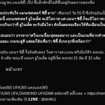
นยู พบ แมนซิตี้: เป๊ป ชี้แท็กติกดีไม่ดีขึ้นอยู่กับผลงานของทีม
มประทับใจ แมนเชสเตอร์ ซิตี้ มาก”
เชียเรอร์ วัย 55 ปี ซึ่งปัจจุบั
มนี้ แมนเชสเตอร์ ยูไนเต็ด จะมีโอกาส แต่ แมนฯ ซิตี้ ก็จะมีโอก
กเกินกว่าที่ ยูไนเต็ด จะรับมือไหว ดังนั้นผมขอเลือกให้ทีมเยือนเป
น่นอนว่า บรรยากาศในเกมนี้จะสุดยอดมาก และเป็นเกมที่ยากสำหรั
นเยอะ เกมจะสูสี แต่ผมก็ยังเชื่อว่า ซิตี้ มีเกมรุกที่เหนือกว่า”
จจุบัน แมนฯ ซิตี้ รั้งอันดับสอง ในตารางคะแนน พรีเมียร์ลีก ลงแข่ง
ง 6 แต้ม ขณะที่ แมนฯ ยูไนเต็ด อยู่ที่เจ็ด ลงแข่ง 21 นัด มี 32 แต้ม
หน้าแรก
ล็อต365 UFA365 แทงบอล365
FA365 UFA DIAMOND UFADM8 สมัครฟรี คลิ๊กเลย ➢
https://me
บถามเพิ่มเติม 🆔 𝙇𝙄𝙉𝙀 : @dm8v1