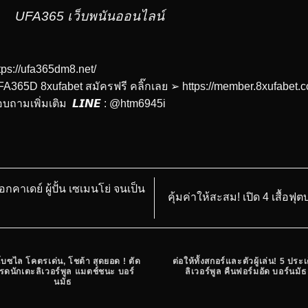
UFA365 เว็บพนันออนไลน์
tps://ufa365dm8.net/
A365D 8xufabet สมัครฟรี คลิ๊กเลย ➢
https://member.8xufabet
บถามเพิ่มเติม 𝙇𝙄𝙉𝙀 : @htm6945i
คาเดย์ ผู้ปั้น เซเมนโย่ จนเป็น
คุ้มค่าให้สะสม! เปิด 4 เสื้อ
บซไล โคตรเด่น, โชต้า สุดยอด ! ตัด
ต่อให้ทั้งสกอร์และตัวผู้เล่น! 5 ประเ
รดนักเตะลิเวอร์พูล แมตช์ชนะ บอร์
ลิเวอร์พูล คืนฟอร์มอัด บอร์นมัธ
นมัธ