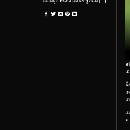
เลือดผู้ดี ฟันธง แมนฯ ยูไนเต็ […]
อล
เ
นี
ฤด
แท
แม
มา