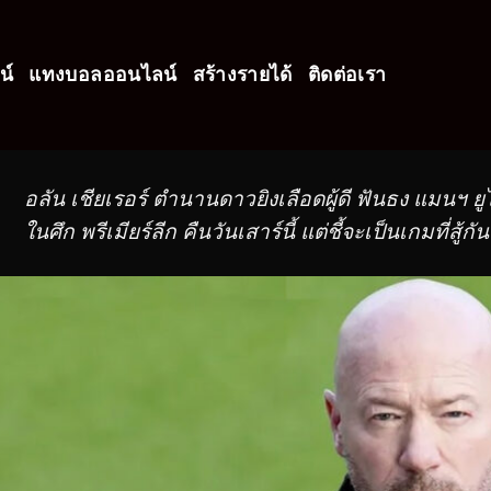
น์
แทงบอลออนไลน์
สร้างรายได้
ติดต่อเรา
อลัน เชียเรอร์ ตำนานดาวยิงเลือดผู้ดี ฟันธง แมนฯ ยู
ในศึก พรีเมียร์ลีก คืนวันเสาร์นี้ แต่ชี้จะเป็นเกมที่สู