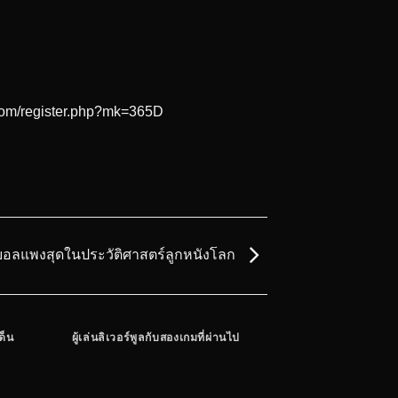
.com/register.php?mk=365D
ฟุตบอลแพงสุดในประวัติศาสตร์ลูกหนังโลก
ด็น
ผู้เล่นลิเวอร์พูลกับสองเกมที่ผ่านไป
วิกฤตกองหน้าผี,อังเก
ประเด็น แมนยู บุกแพ