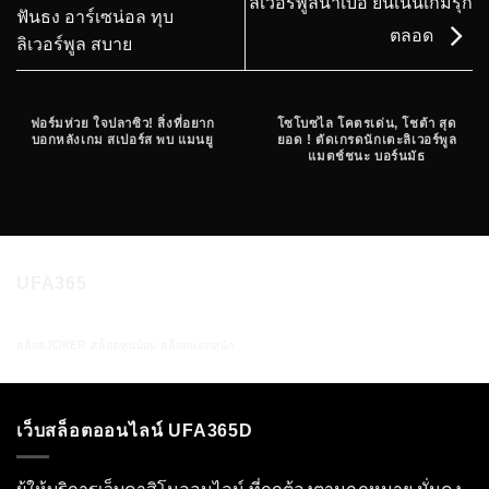
ลิเวอร์พูลน่าเบื่อ ยันเน้นเกมรุก
ฟันธง อาร์เซน่อล ทุบ
ตลอด
ลิเวอร์พูล สบาย
ฟอร์มห่วย ใจปลาซิว! สิ่งที่อยาก
โซโบซไล โคตรเด่น, โชต้า สุด
บอกหลังเกม สเปอร์ส พบ แมนยู
ยอด ! ตัดเกรดนักเตะลิเวอร์พูล
แมตช์ชนะ บอร์นมัธ
UFA365
สล็อตJOKER
สล็อตทุนน้อย
สล็อตแตกหนัก
เว็บสล็อตออนไลน์ UFA365D