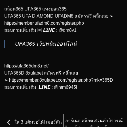
สล็อต365 UFA365 แทงบอล365
UFA365 UFA DIAMOND UFADM8 สมัครฟรี คลิ๊กเลย ➢
https://member.ufadm8.com/register.php
สอบถามเพิ่มเติม 🆔 𝙇𝙄𝙉𝙀 : @dm8v1
UFA365 เว็บพนันออนไลน์
https://ufa365dm8.net/
UFA365D 8xufabet สมัครฟรี คลิ๊กเลย
➢
https://member.8xufabet.com/register.php?mk=365D
สอบถามเพิ่มเติม 𝙇𝙄𝙉𝙀 : @htm6945i
อาร์เน่อ สล็อต สวนคำวิจารณ์
ใส่ 3 แต้มรอได้! เมอร์สัน