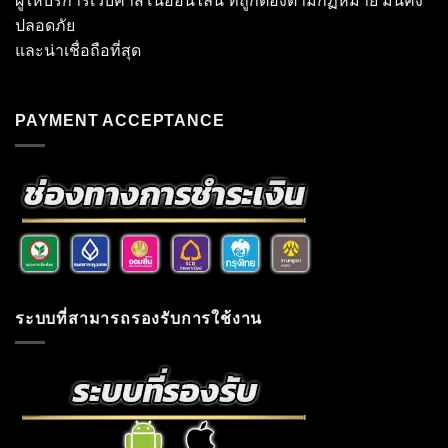
ผู้ให้บริการเว็บคาสิโนออนไลน์ ที่ถูกต้องตามกฏหมาย มั่นคง
ปลอดภัย
และน่าเชื่อถือที่สุด
PAYMENT ACCEPTANCE
ระบบที่สามารถรองรับการใช้งาน