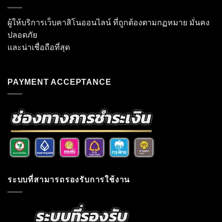
ผู้ให้บริการเว็บคาสิโนออนไลน์ ที่ถูกต้องตามกฏหมาย มั่นคง
ปลอดภัย
และน่าเชื่อถือที่สุด
PAYMENT ACCEPTANCE
ระบบที่สามารถรองรับการใช้งาน