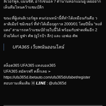
ลิเวอร์พูล, แมนซิตี้, อาร์เซน่อล ? ตำนานหอกแมนยู เผยอยาก
เห็นทีมไหนคว้าแชมป์ลีก
ขณะที่ผู้เล่นลิเวอร์พูล คนก่อนหน้านี้ที่ทำได้เหมือนกันคือ ว
ลาดิเมียร์ ซมิเซอร์ ที่ทำได้เมื่อฤดูกาล 2000/01 โดยปีนั้น “หงส์
แดง” สามารถคว้าแชมป์ถ้วยใบนี้ได้ พร้อมกับฟาดเพิ่มอีก 2
ถ้วยได้แก่ ยูฟ่า คัพ (ยูโรป้า ลีก) และ เอฟเอ คัพ
UFA365 เว็บพนันออนไลน์
สล็อต365 UFA365 แทงบอล365
UFA365 สมัครฟรี คลิ๊กเลย ➢
https://ufa365d.ibetauto.com/ufa365d/ufabet/register
สอบถามเพิ่มเติม 🆔 𝙇𝙄𝙉𝙀 : @ufa365d