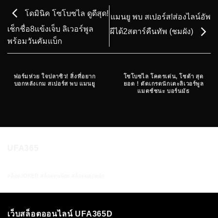
โดมินิค โซโบซไล ดูดีสุด!
แมนยู พบ สเปอร์ส!ส่องไลน์อัพ
เช็กชื่อ8แข้งเจ็บ ลิเวอร์พูล
ผีได้2สตาร์คืนทัพ (ชมผัง)
พร้อมวันคัมแบ็ก
ฟอร์มห่วย ใจปลาซิว! สิ่งที่อยาก
โซโบซไล โคตรเด่น, โชต้า สุด
บอกหลังเกม สเปอร์ส พบ แมนยู
ยอด ! ตัดเกรดนักเตะลิเวอร์พูล
แมตช์ชนะ บอร์นมัธ
UFA365
สล็อตJOKER
สล็อตทุนน้อย
สล็อตแตกหนัก
เว็บสล็อตออนไลน์ UFA365D