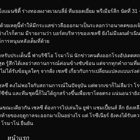
้งแมนซิตี้ ร่างทองผงาดเวมบลี่ย์ ทีมยอดเยี่ยม พรีเมียร์ลีก นัดที่ 3
วยเหตุนี้ทำให้มีกระแสข่าวลือออกมาเป็นระลอกว่าอนาคตของเจ้าต
่างไรก็ตาม มีรายงานว่า บอร์ดบริหารของเชลซี ยังไม่มีแผนดำเนิน
้การหนุนหลังเต็มที่ด้วย
หรับประเด็นนี้ ฟาบริซิโอ โรมาโน่ นักข่าวคนดังออกโรงอัปเดตสถานก
่สุด รู้สึกได้เลยว่าสถานการณ์ค่อนข้างซับซ้อน แต่จากทุกคำถามที่ผมไ
งไม่ได้รับข้อมูลใดๆ จากฝั่ง เชลซี เกี่ยวกับการเปลี่ยนแปลงแบบเร่งด
ชลซี คงไม่พอใจกับสถานการณ์ในปัจจุบัน แต่พวกเขาก็ไม่ลืมว่า โรซ
ีซีซั่น และทีมชุดนี้ก็ไม่ได้ถูกสร้างขึ้นเพื่อเขาโดยตรง แน่นอนว่า
นขณะเดียวกัน เชลซี ต้องการไปเล่นใน ยูฟ่า แชมเปี้ยนส์ ลีก ยังเห
ดท้ายของฤดูกาลจะออกมาเป็นอย่างไร แต่ โรซีเนียร์ ยังคงได้รับค
้” โรมาโน่ ยืนยัน
หน้าแรก