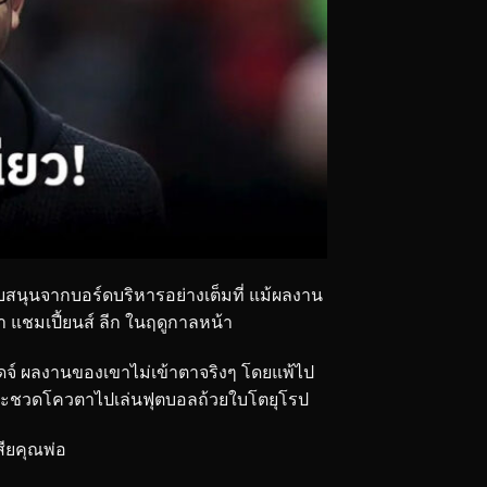
บสนุนจากบอร์ดบริหารอย่างเต็มที่ แม้ผลงาน
า แชมเปี้ยนส์ ลีก ในฤดูกาลหน้า
บริดจ์ ผลงานของเขาไม่เข้าตาจริงๆ โดยแพ้ไป
งที่จะชวดโควตาไปเล่นฟุตบอลถ้วยใบโตยุโรป
สียคุณพ่อ