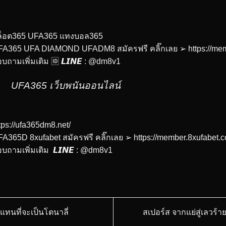
ล็อต365 UFA365 แทงบอล365
FA365 UFA DIAMOND UFADM8 สมัครฟรี คลิ๊กเลย ➢
https://me
บถามเพิ่มเติม 🆔 𝙇𝙄𝙉𝙀 : @dm8v1
UFA365 เว็บพนันออนไลน์
tps://ufa365dm8.net/
A365D 8xufabet สมัครฟรี คลิ๊กเลย ➢
https://member.8xufabet
บถามเพิ่มเติม 𝙇𝙄𝙉𝙀 : @dm8v1
 แทนที่จะเป็นโตนาลี่
สเปอร์ส จากแย่สู่เลวร้า