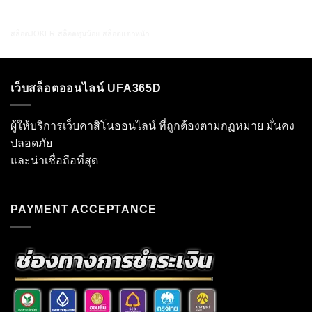
สล็อตJOKER
สล็อตทุนน้อย
สล็อตแตกหนัก
เว็บสล็อตออนไลน์ UFA365D
ผู้ให้บริการเว็บคาสิโนออนไลน์ ที่ถูกต้องตามกฏหมาย มั่นคง
ปลอดภัย
และน่าเชื่อถือที่สุด
PAYMENT ACCEPTANCE