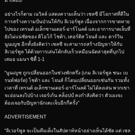
มาเพียบ!
อย่างไรก็ตาม เนวิลล์ แสดงความเห็นว่า เชลซี มีโอกาสที่ดีใน
การสร้างความปั่นป่วนให้กับ ลิเวอร์พูล เนื่องจากการขาดหาย
ไปของ เทรนต์ อเล็กซานเดอร์-อาร์โนลด์ และอาการบาดเจ็บที่
ยังไม่แน่ชัดของ ดิโอโก้ โชต้า, เคอร์ติส โจนส์ และ ดาร์วิน
นูนเญซ อีกทั้งยังคิดว่า เชลซี จะสามารถสร้างปัญหาให้กับ
ลิเวอร์พูล ได้ด้วยการเล่นโต้กลับเร็วเหมือนนัดล่าสุดที่บุกไป
เสมอ แมนฯ ซิตี้ 1-1
“นูนเญซ ถูกเปลี่ยนออกในช่วงพักครึ่ง (เกม ลิเวอร์พูล ชนะ เบ
รนท์ฟอร์ด) โชต้า และ โจนส์ ก็โดนเปลี่ยนออกเช่นกัน รวมทั้ง
เวลาที่ เทรนต์ อเล็กซานเดอร์-อาร์โนลด์ ไม่ได้ลงเล่น พวกเขา
จะอ่อนลงไปบ้าง เจอร์เก้น คล็อปป์ คงกำลังคิดว่า ตัวเองจะ
ต้องเจอกับปัญหานักเตะเจ็บอีกกี่ครั้ง”
ADVERTISEMENT
“ลิเวอร์พูล จะเป็นทีมเต็งในสัปดาห์หน้าอย่างเห็นได้ชัด แต่ เชล