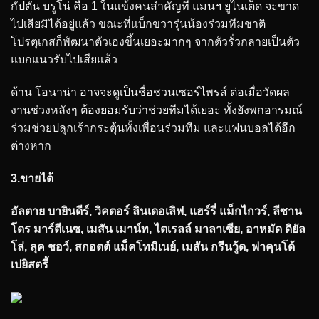
กัปตัน บรูโน่ คือ 1 ในแข้งคนสำคัญที่ แมนฯ ยูไนเต็ด จะขาด
ไปเสียมิได้อยู่แล้ว ขณะที่แบ็กขวารุ่นน้องร่วมทีมชาติ
โปรตุเกสก็พัฒนาตัวเองขึ้นเยอะมากๆ จากตัวรั่วกลายเป็นตัว
แบกแนวรับไปเสียแล้ว
ด้าน โอนาน่า อาจจะดูเป็นชื่อชวนเซอร์ไพรส์ ต่อเมื่อวัดผล
งานช่วงหลังๆ ต้องยอมรับว่าช่วยทีมได้เยอะ ทั้งยังพกอารมณ์
ร่วมช่วยปลุกเร้ากระตุ้นทั้งเพื่อนร่วมทีม และแฟนบอลได้อีก
ต่างหาก
3.ขายได้
อัลตาย บายินดีร์, วิคตอร์ ลินเดอเลิฟ, แฮร์รี่ แม็กไกวร์, ลีซาน
โดร มาร์ตีเนซ, เมสัน เมาน์ท, ไตเรลล์ มาลาเซีย, อาหมัด ดิยัล
โล่, ลุค ชอว์, สกอตต์ แม็คโทมิเนย์, เมสัน กรีนวู้ด, ฟาคุนโด้
เปยิสตรี้