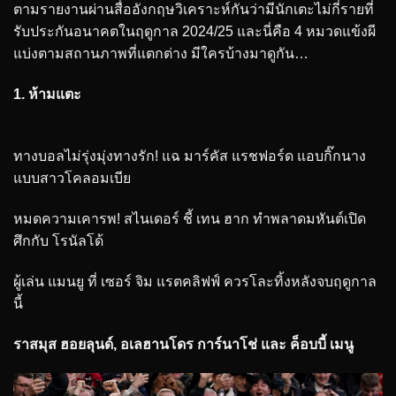
ตามรายงานผ่านสื่ออังกฤษวิเคราะห์กันว่ามีนักเตะไม่กี่รายที่
รับประกันอนาคตในฤดูกาล 2024/25 และนี่คือ 4 หมวดแข้งผี
แบ่งตามสถานภาพที่แตกต่าง มีใครบ้างมาดูกัน…
1. ห้ามแตะ
ทางบอลไม่รุ่งมุ่งทางรัก! แฉ มาร์คัส แรชฟอร์ด แอบกิ๊กนาง
แบบสาวโคลอมเบีย
หมดความเคารพ! สไนเดอร์ ชี้ เทน ฮาก ทำพลาดมหันต์เปิด
ศึกกับ โรนัลโด้
ผู้เล่น แมนยู ที่ เซอร์ จิม แรตคลิฟฟ์ ควรโละทิ้งหลังจบฤดูกาล
นี้
ราสมุส ฮอยลุนด์, อเลฮานโดร การ์นาโช่ และ ค็อบบี้ เมนู