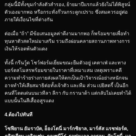
กลุ่มนี้มีทั้งขุมกำลังตัวสำรอง, ย้ายมาปีแรกแล้วยังไม่ได้พิสูจน์
ตัวเองมากพอ หรือกระทั่งก๊วนกระดูกเปราะ ซึ่งสมควรอยู่ต่อ
ภายใต้เงื่อนไขที่ต่างกัน
ต่อเมื่อ “ถ้า” มีข้อเสนอมูลค่าดีงามมากพอ ก็พร้อมขายเพื่อทำ
ทุนหาตัวสดใหม่มาเสริม รวมถึงผ่อนคลายสถานภาพทางการ
เงินให้รอดพ้นตัวแดง
ทั้งนี้ กรีนวู้ด โชว์ฟอร์มเยี่ยมขณะยืมตัวอยู่ เคตาเฟ่ และทาง
บอร์ดสโมสรพร้อมขายในราคาที่เหมาะสม เหตุเพราะคดี
ความทำร้ายร่างกายส่งผลให้ตกเป็นเป้าวิจารณ์อย่างหนักจน
อาจทำให้เสียสมาธิต่อทั้งเจ้าตัว และทีม ส่วน เปยิสตรี้ เป็นอีก
คนที่โดดเด่นบนเวทีลา ลีกา กับ กรานาด้า แต่กลับไม่เคยทำได้
แบบนั้นในสีเสื้ออสูรแดง
4.ต้องไปทันที
โซฟียาน อัมราบัต, อ็องโตนี่ มาร์กซิยาล, มาร์คัส แรชฟอร์ด,