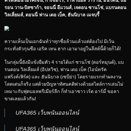
คริสเตียน เอริคเซ่น, กาเซมีโร่, ราฟาแอล วาราน, อันโตนี่, แอ
รอน วาน-บิสซาก้า, จอนนี่ อีแวนส์, เจดอน ซานโช่, แบรนดอน
วิลเลี่ยมส์, ดอนนี่ ฟาน เดอ เบ็ค, ฮันนิบาล เมจบรี้
ความเห็นเป็นเอกฉันท์ว่าทุกชื่อล้วนแล้วแต่ต้องไป มิเว้น
กระทั่งตัวกุนซือ เอริค เทน ฮาก เอามาอยู่ในลีสต์นี้ด้วยก็ได้!
ในกลุ่มนี้ยังมีแข้งยืมตัว 4 รายได้แก่ ซานโช่ (ดอร์ทมุนด์), แบ
รนดอน วิลเลี่ยมส์ (อิปสวิช), ฟาน เดอ เบ็ค (ไอน์ทรัค
แฟร้งค์เฟิร์ต) และ ฮันนิบาล (เซบีย่า) โดยรายแรกทำผลงาน
โดดเด่นก็จริง แต่ด้วยปัญหาทัศนคติพ่วงด้วยสไตล์การเล่นไม่
เหมาะกับฟุตบอลพรีเมียร์ลีก ก็ทำเอาชาว เร้ด อาร์มี่ ขอลา
ขาดเลยแล้วกัน!
UFA365 เว็บพนันออนไลน์
UFA365 เว็บพนันออนไลน์