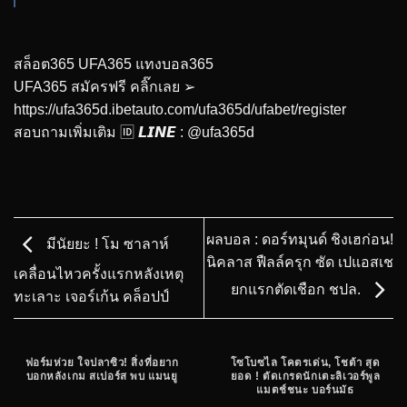
สล็อต365 UFA365 แทงบอล365
UFA365 สมัครฟรี คลิ๊กเลย ➢
https://ufa365d.ibetauto.com/ufa365d/ufabet/register
สอบถามเพิ่มเติม 🆔 𝙇𝙄𝙉𝙀 : @ufa365d
ผลบอล : ดอร์ทมุนด์ ชิงเฮก่อน!
มีนัยยะ ! โม ซาลาห์
นิคลาส ฟืลล์ครุก ซัด เปแอสเช
เคลื่อนไหวครั้งแรกหลังเหตุ
ยกแรกตัดเชือก ชปล.
ทะเลาะ เจอร์เก้น คล็อปป์
ฟอร์มห่วย ใจปลาซิว! สิ่งที่อยาก
โซโบซไล โคตรเด่น, โชต้า สุด
บอกหลังเกม สเปอร์ส พบ แมนยู
ยอด ! ตัดเกรดนักเตะลิเวอร์พูล
แมตช์ชนะ บอร์นมัธ