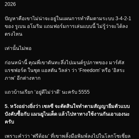
2026
ปัญหาคือเขาไม่น่าจะอยู่ในแผนการทำทีมตามระบบ 3-4-2-1
ของ รูเบน อโมริม แถมฟอร์มการเล่นแบบนี้ ไม่รู้ว่าจะได้ลง
ตรงไหน
เท่านั้นไม่พอ
ก่อนหน้านี้ คุณพี่เขาดันทะลึ่งไปเมนต์รูปภาพของ มาร์คัส
แรชฟอร์ด ในชุด แอสตัน วิลล่า ว่า ‘Freedom’ หรือ ‘อิสระ
ภาพ’ อีกต่างหาก
แถวบ้านเรียก ‘อยู่ดีไม่ว่าดี’ นะครับ 5555
5. หวังอย่างยิ่งว่า เชลซี จะตัดสินใจทำตามสัญญายืมตัวแบบ
บังคับซื้อกับ แมนยูไนเต็ด แล้วไปหาทางใช้งานกันเอาเองนะ
ครับ
เพราะคำว่า ‘ฟรีด้อม’ ที่เขาพลั้งมือพิมพ์ลงไปในโลกโซเชี่ยล