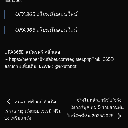
8xufabet
UFA365 เว็บพนันออนไลน์
UFA365 เว็บพนันออนไลน์
UFA365D สมัครฟรี คลิ๊กเลย
➢
https://member.8xufabet.com/register.php?mk=365D
สอบถามเพิ่มเติม 𝙇𝙄𝙉𝙀 : @8xufabet
จริงไม่กลัว..กลัวไม่จริง !
คุณภาพคับแก้ว! สตัม
ลิเวอร์พูล ทุ่ม 5 รายสานฝัน
เร้า แมนยู เร่งสอย เจเรมี่ ฟริม
ไลน์อัพซีซั่น 2025/2026
ปง เสริมแกร่ง