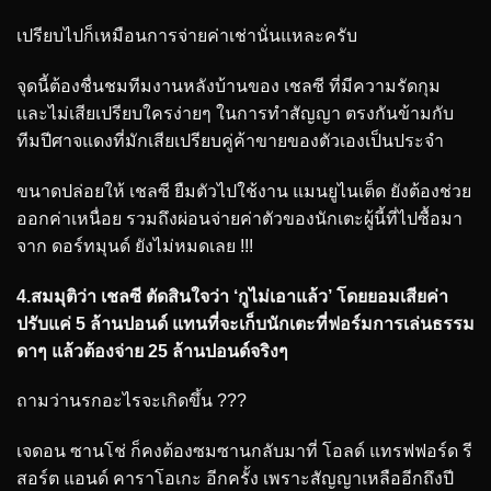
เปรียบไปก็เหมือนการจ่ายค่าเช่านั่นแหละครับ
จุดนี้ต้องชื่นชมทีมงานหลังบ้านของ เชลซี ที่มีความรัดกุม
และไม่เสียเปรียบใครง่ายๆ ในการทำสัญญา ตรงกันข้ามกับ
ทีมปีศาจแดงที่มักเสียเปรียบคู่ค้าขายของตัวเองเป็นประจำ
ขนาดปล่อยให้ เชลซี ยืมตัวไปใช้งาน แมนยูไนเต็ด ยังต้องช่วย
ออกค่าเหนื่อย รวมถึงผ่อนจ่ายค่าตัวของนักเตะผู้นี้ที่ไปซื้อมา
จาก ดอร์ทมุนด์ ยังไม่หมดเลย !!!
4.สมมุติว่า เชลซี ตัดสินใจว่า ‘กูไม่เอาแล้ว’ โดยยอมเสียค่า
ปรับแค่ 5 ล้านปอนด์ แทนที่จะเก็บนักเตะที่ฟอร์มการเล่นธรรม
ดาๆ แล้วต้องจ่าย 25 ล้านปอนด์จริงๆ
ถามว่านรกอะไรจะเกิดขึ้น ???
เจดอน ซานโช่ ก็คงต้องซมซานกลับมาที่ โอลด์ แทรฟฟอร์ด รี
สอร์ต แอนด์ คาราโอเกะ อีกครั้ง เพราะสัญญาเหลืออีกถึงปี