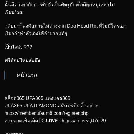
นั้นมีค่าเท่ากับการตั้งตัวเป็นศัตรูกับเด็กผีทุกหมู่เหล่าไป
เรียบร้อย
กลับมาก็คงมีสภาพไม่ต่างจาก Dog Head Rot ที่ไม่มีใครเอา
เรียกว่าทำตัวเองให้ลำบากแท้ๆ
เป็นไงล่ะ ???
ฟรีด้อมไหมล่ะมึง
หน้าแรก
สล็อต365 UFA365 แทงบอล365
UFA365 UFA DIAMOND สมัครฟรี คลิ๊กเลย ➢
https://member.ufadm8.com/register.php
สอบถามเพิ่มเติม 🆔 𝙇𝙄𝙉𝙀 :
https://lin.ee/QJ7cl29