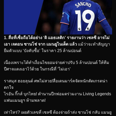
1. สื่อที่เชื่อถือได้อย่าง ‘ดิ แอธเลติก’ รายงานว่า เชลซี อาจไม่
เอา เจดอน ซานโช่ จาก แมนยูไนเต็ด แล้ว
แม้ว่าจะทำสัญญา
ยืมตัวแบบ ‘บังคับซื้อ’ ในราคา 25 ล้านปอนด์
เนื่องเพราะได้ทำเงื่อนไขยอมจ่ายค่าปรับ 5 ล้านปอนด์ ให้ทีม
ปีศาจแดงเอาไว้ด้วย ในกรณีที่ ‘ไม่เอา’
ราสมุส ฮอยลุนด์ ศพไม่สวย!สื่อเดนมาร์คจัดหนักตัดเกรดน่า
ตกใจ
ไรอัน กิ๊กส์ บุกไทย! ตำนานปีกพ่อมดร่วมงาน Living Legends
แฟนแมนยูฯ ห้ามพลาด!
เท่าไหร่? เผยตัวเลขที่ เชลซี ต้องจ่ายถ้าส่ง ซานโช่ กลับ แมนยู