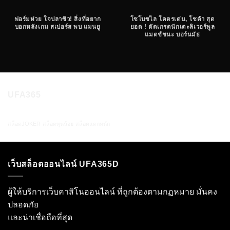
ฟอร์มห่วย ใจปลาซิว! สิ่งที่อยาก
โซโบซไล โคตรเด่น, โชต้า สุด
บอกหลังเกม สเปอร์ส พบ แมนยู
ยอด ! ตัดเกรดนักเตะลิเวอร์พูล
แมตช์ชนะ บอร์นมัธ
UFA365
สล็อตJOKER
สล็อตทุนน้อย
สล็อตแตกหนัก
เว็บสล็อตออนไลน์ UFA365D
ผู้ให้บริการเว็บคาสิโนออนไลน์ ที่ถูกต้องตามกฏหมาย มั่นคง
ปลอดภัย
และน่าเชื่อถือที่สุด