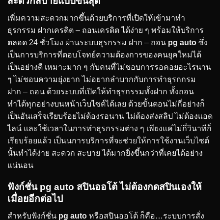
สะดวกสบายแบบขั้นสุด
เพิ่มความสะดวกมากขึ้นด้วยบริการที่เปิดให้เข้ามาทำ
ธุรกรรม ฝากเครดิต
–
ถอนเครดิต ได้ง่าย ๆ พร้อมให้บริการ
ตลอด
24
ชั่วโมง ผ่านระบบธุรกรรม ฝาก
–
ถอน
pg auto
ซึ่ง
เป็นการบริการที่ตอบโจทย์ความต้องการของคนยุคใหม่ได้
เป็นอย่างดี เหมาะมาก ๆ กับคนที่ไม่ชอบการรอคอยอะไรนาน
ๆ ไม่ชอบความยุ่งยาก ไม่อยากลำบากกับการทำธุรกกรม
ฝาก
–
ถอน ด้วยระบบที่เปิดให้ทำธุรกรรมทั้งฝาก ทั้งถอน
ทำได้ทุกอย่างบนหน้าเว็บไซต์ได้เลย ด้วยขั้นตอนไม่กี่อย่างก็
เป็นอันเสร็จเรียบร้อยไม่ต้องรอนาน ไม่ต้องส่งสลิป ไม่ต้องแอด
ไลน์ และใช้เวลาในการทำธุรกรรมต่าง ๆ เพียงแค่ไม่กี่วินาทีก็
เรียบร้อยแล้ว เป็นนการบริการที่จะช่วยให้การใช้งานเว็บไซต์
นั้นทำได้ง่าย สะดวก สะบาย ได้มากยิ่งขึ้นกว่าที่เคยได้อย่าง
แน่นอน
ฟังก์ชั่น
pg auto
สปินออโต้
ไม่ต้องกดสปินเองให้
เมื่อยอีกต่อไป
สำหรับฟังก์ชั่น
pg auto
หรือสปินออโต้ ก็คือ
…
ระบบการสั่ง