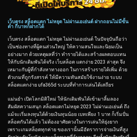
เว็บตรง สล็อตแตก ไม่หยุด ไม่ผ่านเอเย่นต์ ฝากถอนไม่มีขั้น
ต่ำ กี่บาทก็ฝากได้
เว็บตรง
สล็อตแตก ไม่หยุด
ไม่ผ่านเอเย่นต์ ในปัจจุบันถือว่า
เป็นช่องทางที่ผู้คนส่วนใหญ่ ให้ความสนใจและนิยมเป็น
อย่างมาก ด้วยเหตุผลที่ว่า ทำรายได้และสร้างผลตอบแทน
ให้กับนักเดิมพันได้จริง เว็บสล็อต แตกง่าย 2023 ล่าสุด จึง
เหมาะกับผู้ที่กำลังหาทางออก ในการสร้างรายได้เพิ่ม ด้วย
ตัวเกมที่ถูกรังสรรค์ ให้มีความทันสมัยใช้งานง่าย ระบบ
สล็อตแตกง่าย
ufa365d
ระบบที่ทำการเล่นได้เสถียร
แม่นยำ เปิดโลกมิติใหม่ ให้นักเดิมพันได้เข้ามาลิ้มลอง
สัมผัสความสนุก
สล็อตแตกไม่หยุด
2023 ไม่ผ่านเอเย่นต์ ถึง
แม้จะเริ่มลงทุนได้ด้วยเงินทุนน้อย เบทเพียง 1 บาท ก็เริ่มปั่น
สล็อตกันได้แล้ว ไม่ต้องอาศัยดวงในการเล่นให้ยุ่งยาก
เพราะเกมสล็อตทุกค่าย ของเรานั้นมีอัตราการจ่ายเงินที่สูง