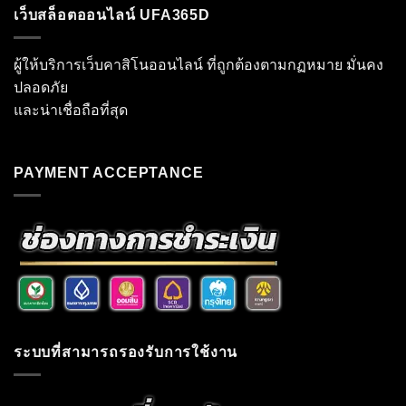
เว็บสล็อตออนไลน์ UFA365D
ผู้ให้บริการเว็บคาสิโนออนไลน์ ที่ถูกต้องตามกฏหมาย มั่นคง
ปลอดภัย
และน่าเชื่อถือที่สุด
PAYMENT ACCEPTANCE
ระบบที่สามารถรองรับการใช้งาน