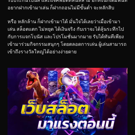
รับประกันโบนัส และแจ็คพอตที่ล้นหลาม อีกทั้งนักเดิมพันที่
อยากฝากเข้ามาเล่น ก็ฝากถอนไม่มีขั้นต่ำ จะหลักสิบ
หรือ หลักล้าน ก็ฝากเข้ามาได้ มั่นใจได้เลยว่าเมื่อเข้ามา
เล่น
สล็อตแตก ไม่หยุด
ได้เงินจริง กับเราจะได้ลุ้นระทึกไป
กับการแจกโบนัส และโปรโมชั่นมากมาย รับได้ทันทีเพียง
เข้ามาร่วมกิจกรรมสนุกๆ โดยตลอดการเล่น ผู้เล่นสามารถ
เข้าถึงรางวัลใหญ่ได้อย่างง่ายดาย