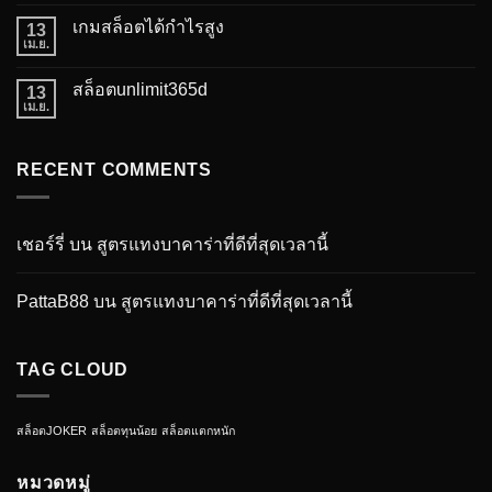
เกมสล็อตได้กำไรสูง
13
เม.ย.
สล็อตunlimit365d
13
เม.ย.
RECENT COMMENTS
เชอร์รี่
บน
สูตรแทงบาคาร่าที่ดีที่สุดเวลานี้
PattaB88
บน
สูตรแทงบาคาร่าที่ดีที่สุดเวลานี้
TAG CLOUD
สล็อตJOKER
สล็อตทุนน้อย
สล็อตแตกหนัก
หมวดหมู่