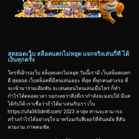
สุดยอดเว็บ สล็อตแตกไม่หยุด แจกจริงเล่นกี่ที ได้
เงินทุกครั้ง
ใครที่เฝ้ารอเว็บ
สล็อตแตกไม่หยุด
วันนี้เรามี เว็บสล็อตแตก
ดี สุดยอด เว็บสล็อตที่มีคนเล่นเยอะ ที่สุด ที่ทุกคนต่างรอ ที่
จะเข้ามาร่วมเดิมพัน จะเล่นตอนไหนเล่นเมื่อไหร่ ก็ทำ
กำไรได้ตลอดเวลา บอกเลยว่าสิ่งที่เรากำลังจะมอบให้ มีแต่
ได้กับได้ เราเชื่อว่าถ้าได้มาเล่นกับเรา
เว็บ
https://ufa365dm8.com/
2023 ล่าสุด ท่านจะสามารถ
สร้างกำไรได้อย่างจุใจ มาพร้อมกับฟีเจอร์ที่ทันสมัย สีสัน
สวยงาม ภาพคมชัด