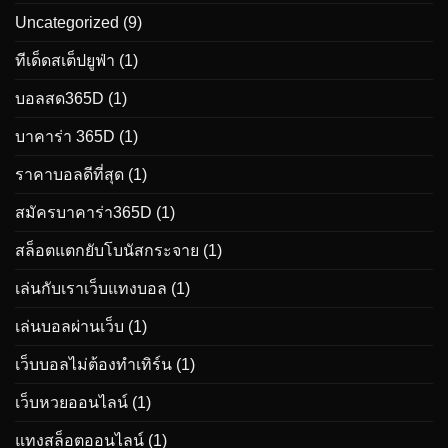
Uncategorized
(9)
ทีเด็ดสเต็ปยูฟ่า
(1)
บอลสด365D
(1)
บาคาร่า 365D
(1)
ราคาบอลดีที่สุด
(1)
สมัครบาคาร่า365D
(1)
สล็อตแตกยับโบนัสกระจาย
(1)
เล่นกับเราเว็บแทงบอล
(1)
เล่นบอลผ่านเว็บ
(1)
เว็บบอลไม่ต้องทําเทิร์น
(1)
เว็บหวยออนไลน์
(1)
แทงสล็อตออนไลน์
(1)