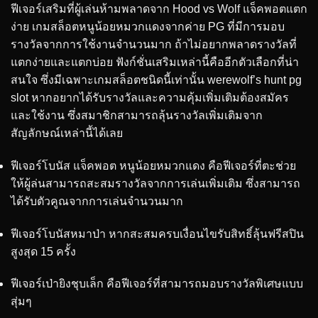
ฟีเจอร์เสริมที่ผู้เล่นห้ามพลาดจาก Hood vs Wolf แจ็คพอตแตก
ง่าย เกมสล็อตหนูน้อยหมวกแดงจากค่าย PG ที่มีการมอบ
รางวัลจากการใช้งานจำนวนมาก ถ้าไม่อยากพลาดรางวัลที่
แตกง่ายและแตกบ่อย ฟังก์ชั่นเสริมเหล่านี้คืออีกตัวเลือกที่น่า
สนใจ ซึ่งมีเฉพาะเกมสล็อตชนิดนี้เท่านั้น werewolf’s hunt pg
slot หากอยากได้รับรางวัลและความคุ้มเพิ่มเติมต้องสมัคร
และใช้งาน ซึ่งสมาชิกสามารถลุ้นรางวัลเพิ่มเติมจาก
สัญลักษณ์เหล่านี้ได้เลย
ฟีเจอร์โบนัส แจ็คพอต หนูน้อยหมวกแดง คือฟีเจอร์ที่ตะช่วย
ให้ผู้ล่นสามารถสะสมรางวัลจากการเล่นเพิ่มเติม ซึ่งสามารถ
ได้รับตัวคูณจากการเล่นจำนวนมาก
ฟีเจอร์โบนัสหมาป่า หากสะสมครบเงื่อนไขรับสิทธิ์ลุ้นฟรีสปิน
สูงสุด 15 ครั้ง
ฟีเจอร์เป่ายิงชุบเล็ก คือฟีเจอร์ที่สามารถมอบรางวัลพิเศษแบบ
สุ่มๆ