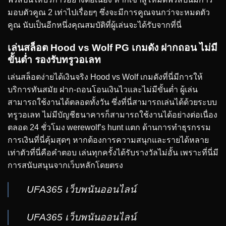
มอบตัวคูณ 2 เท่าไปเรื่อยๆ ซึ่งจะมีการคูณจนกว่าจะหมดตัว
คูณ นับเป็นอีกหนึ่งคุณสมบัติที่ผู้เล่นจะได้รับจากที่นี่
เล่นสล็อต Hood vs Wolf PG เกมดัง ฝากถอน ไม่มี
ขั้นต่ำ รองรับทรูวอเลท
เล่นสล็อตง่ายได้เงินจริง Hood vs Wolf เกมดังที่นี่มีการให้
บริการทันสมัย ฝาก-ถอนโอนเงินไวและไม่มีขั้นต่ำ ผู้เล่น
สามารถใช้งานได้ตลอดทั้งวัน ซึ่งที่นี่สามารถเล่นได้ด้วยระบบ
ทรูวอเลท ไม่มีบัญชีธนาคารก็สามารถใช้งานได้อย่างต่อเนื่อง
ตลอด 24 ชั่วโมง werewolf’s hunt แตก ด้านการทำธุรกรรม
การเงินที่นี่คุ้มสุดๆ หากต้องการความสนุกและรายได้หลาย
เท่าตัวที่นี่คือคำตอบ เล่นทุกครั้งได้รับรางวัลไม่อั้น เพราะที่นี่มี
การสนับสนุนจากเว็บหลักโดยตรง
UFA365 เว็บพนันออนไลน์
UFA365 เว็บพนันออนไลน์