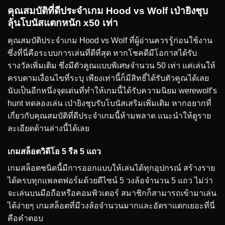
คุณสมบัติที่ดีประจำเกม Hood vs Wolf เป่ายิงชุบ
ลุ้นโบนัสแตกหนัก x50 เท่า
คุณสมบัติประจำเกม Hood vs Wolf ที่ผู้อ่านควรรู้ก่อนใช้งาน
ซึ่งที่นี่คือระบบการเล่นที่ดีที่สุด หากโชคดีมีโอกาสได้รับ
รางวัลเพิ่มเติม ซึ่งมีตัวคูณแบบพิเศษจำนวน 50 เท่า แค่เล่นให้
ครบตามเงื่อนไขที่ระบุ เพียงเท่านี้ก็มีสิทธิ์ได้รับตัวคูณได้เลย
นับเป็นอีกหนึ่งจุดเด่นที่ทำให้เกมนี้ได้รับความนิยม werewolf’s
hunt ทดลองเล่น เป่ายิงชุบรับโบนัสเสริมเพิ่มเติม หากอยากที่
เกี่ยวกับคุณสมบัติที่ดีประจำเกมนี้ห้ามพลาด แนะนำให้ดูราย
ละเอียดด้านล่างนี้ได้เลย
เกมสล็อตวิดีโอ 5 รีล 5 แถว
เกมสล็อตชนิดนี้มีการออกแบบให้เล่นได้ทุกอุปกรณ์ สร้างราย
ได้ครบทุกแพลตฟอร์มด้วยดีไซน์ 5 วงล้อจำนวน 5 แถว ไม่ว่า
จะเล่นบนมือถือหรือคอมพิวเตอร์ สมาชิกก็สามารถเข้ามาเล่น
ได้ง่ายๆ เกมสล็อตที่มีวงล้อจำนวนมากและอัตราแตกเยอะที่นี่
คือคำตอบ