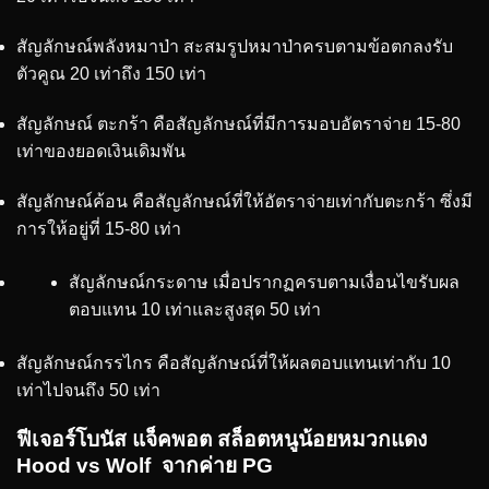
สัญลักษณ์พลังหมาป่า สะสมรูปหมาป่าครบตามข้อตกลงรับ
ตัวคูณ 20 เท่าถึง 150 เท่า
สัญลักษณ์ ตะกร้า คือสัญลักษณ์ที่มีการมอบอัตราจ่าย 15-80
เท่าของยอดเงินเดิมพัน
สัญลักษณ์ค้อน คือสัญลักษณ์ที่ให้อัตราจ่ายเท่ากับตะกร้า ซึ่งมี
การให้อยู่ที่ 15-80 เท่า
สัญลักษณ์กระดาษ เมื่อปรากฏครบตามเงื่อนไขรับผล
ตอบแทน 10 เท่าและสูงสุด 50 เท่า
สัญลักษณ์กรรไกร คือสัญลักษณ์ที่ให้ผลตอบแทนเท่ากับ 10
เท่าไปจนถึง 50 เท่า
ฟีเจอร์โบนัส แจ็คพอต สล็อตหนูน้อยหมวกแดง
Hood vs Wolf จากค่าย PG