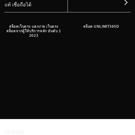
แท้ เชื่อถือได้
สล็อตเว็บตรง แตกง่าย เว็บตรง
สล็อต UNLIMIT365D
สล็อตจากผู้ให้บริการหลัก อันดับ 1
2023
UFA365