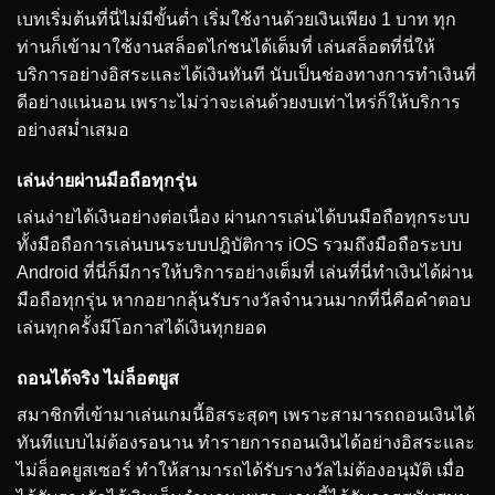
เบทเริ่มต้นที่นี่ไม่มีขั้นต่ำ เริ่มใช้งานด้วยเงินเพียง 1 บาท ทุก
ท่านก็เข้ามาใช้งานสล็อตไก่ชนได้เต็มที่ เล่นสล็อตที่นี่ให้
บริการอย่างอิสระและได้เงินทันที นับเป็นช่องทางการทำเงินที่
ดีอย่างแน่นอน เพราะไม่ว่าจะเล่นด้วยงบเท่าไหร่ก็ให้บริการ
อย่างสม่ำเสมอ
เล่นง่ายผ่านมือถือทุกรุ่น
เล่นง่ายได้เงินอย่างต่อเนื่อง ผ่านการเล่นได้บนมือถือทุกระบบ
ทั้งมือถือการเล่นบนระบบปฎิบัติการ iOS รวมถึงมือถือระบบ
Android ที่นี่ก็มีการให้บริการอย่างเต็มที่ เล่นที่นี่ทำเงินได้ผ่าน
มือถือทุกรุ่น หากอยากลุ้นรับรางวัลจำนวนมากที่นี่คือคำตอบ
เล่นทุกครั้งมีโอกาสได้เงินทุกยอด
ถอนได้จริง ไม่ล็อตยูส
สมาชิกที่เข้ามาเล่นเกมนี้อิสระสุดๆ เพราะสามารถถอนเงินได้
ทันทีแบบไม่ต้องรอนาน ทำรายการถอนเงินได้อย่างอิสระและ
ไม่ล็อคยูสเซอร์ ทำให้สามารถได้รับรางวัลไม่ต้องอนุมัติ เมื่อ