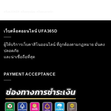
สล็อตJOKER
สล็อตทุนน้อย
สล็อตแตกหนัก
เว็บสล็อตออนไลน์ UFA365D
ผู้ให้บริการเว็บคาสิโนออนไลน์ ที่ถูกต้องตามกฏหมาย มั่นคง
ปลอดภัย
และน่าเชื่อถือที่สุด
PAYMENT ACCEPTANCE