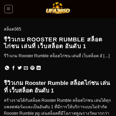
สล็อต365
รีวิวเกม ROOSTER RUMBLE สล็อต
ไก่ชน เล่นที่ เว็บสล็อต อันดับ 1
รีวิวเกม Rooster Rumble สล็อตไก่ชน เล่นที่ เว็บสล็อต อั […]
รีวิวเกม Rooster Rumble สล็อตไก่ชน เล่น
ที่ เว็บสล็อต อันดับ 1
สร้างรายได้กับสล็อต Rooster Rumble สล็อตไก่ชน เล่นได้ทุก
แพลตฟอร์มและเป็นอันดับ 1 ที่มีการให้บริการแบบไม่จำกัด
Rooster Rumble pg เล่นสล็อตที่มีโอกาสคูณรางวัลมากกว่า