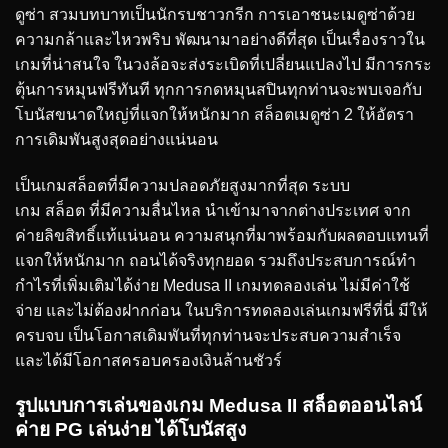
ดูซ่า สวมบทบาทเป็นนักรบชาวกรีก การเอาชนะเมดูซ่าด้วย
ความกล้าและไหวพริบ พัฒนามาอย่างดีที่สุด เป็นเรื่องราวใน
เกมที่น่าสนใจ ในวงล้อจะส่งระเบิดที่เปลี่ยนแปลงไป มีการกระ
ตุ้นการหมุนฟรีทันที ทุกการกดหมุนสปินทุกท่านจะพบเจอกับ
โบนัสขนาดใหญ่ที่แจกให้หนักมาก สล็อตเมดูซ่า 2 ให้อัตรา
การเดิมพันสูงสุดอย่างแน่นอน
เป็นเกมสล็อตที่มีความปลอดภัยสูงมากที่สุด ระบบ
เกม
สล็อต
ที่มีความลื่นไหล นำเข้ามาจากต่างประเทศ จาก
ค่ายลิขสิทธิ์แท้แน่นอน ความสนุกที่มาพร้อมกับผลตอบแทนที่
แจกให้หนักมาก ถอนได้จริงทุกยอด รวมถึงประสบการณ์ทำ
กำไรที่เพิ่มเติมได้ง่าย Medusa II เกมทดลองเล่น ไม่มีค่าใช้
จ่าย และไม่ต้องฝากก่อน ในบริการทดลองเล่นเกมฟรีที่นี่ มีให้
ครบจบ เป็นโอกาสเดิมพันที่ทุกท่านจะประสบความสำเร็จ
และได้มีโอกาสครอบครองเงินล้านชัวร์
รูปแบบการเล่นของเกม Medusa II สล็อตออนไลน์
ค่าย PG เล่นง่าย ได้โบนัสสูง