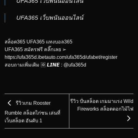
UFA365 เว็บพนันออนไลน์
UFA365 เว็บพนันออนไลน์
สล็อต365 UFA365 แทงบอล365
UFA365 สมัครฟรี คลิ๊กเลย ➢
https://ufa365d.ibetauto.com/ufa365d/ufabet/register
สอบถามเพิ่มเติม 🆔 𝙇𝙄𝙉𝙀 : @ufa365d
รีวิว ปั่นสล็อต เกมมาแรง Wild
รีวิวเกม Rooster
Fireworks สล็อตดอกไม้ไฟ
Rumble สล็อตไก่ชน เล่นที่
เว็บสล็อต อันดับ 1