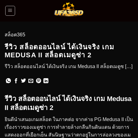
สล็อต365
รีวิว สล็อตออนไลน์ ได้เงินจริง เกม
MEDUSA II สล็อตเมดูซ่า 2
รีวิว สล็อตออนไลน์ ได้เงินจริง เกม Medusa II สล็อตเมดูซ […]
รีวิว สล็อตออนไลน์ ได้เงินจริง เกม Medusa
II สล็อตเมดูซ่า 2
ยินดีนำเสนอเกมสล็อต ในภาคต่อ จากค่าย PG Medusa II เป็น
เรื่องราวของเมดูซ่า การทำลายล้างกลืนกินดินแดน ด้วยการ
แสดงออกที่เยือกเย็น สันนิษฐานว่าตกอยู่ในการล่อลวงของเม