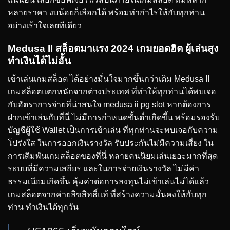
หลายราคา งบน้อยก็เลือกได้ พร้อมทำกำไรให้กับทุกท่าน
อย่างเร้าใจเลยทีเดียว
Medusa II สล็อตมาแรง 2024 เกมยอดฮิต ผู้เล่นสูง
ทำเงินได้ไม่อั้น
เข้าเล่นเกมสล็อต ได้อย่างมั่นใจมากขึ้นกว่าเดิม Medusa II
เกมสล็อตแตกหนักจากต่างประเทศ ที่ทำให้ทุกท่านได้พบเจอ
กับอัตราการจ่ายที่น่าสนใจ medusa ii pg slot หากต้องการ
ฝากเข้าเล่นกับที่นี่ ไม่มีการกำหนดขั้นต่ำเกิดขึ้น พร้อมรองรับ
บัญชีผู้ใช้ Wallet เป็นการเข้าเล่น ที่ทุกท่านจะพบเจอกับความ
โปร่งใส ในการออกเงินรางวัล รับประกันไม่มีความเสี่ยง ใน
การเดิมพันเกมสล็อตของที่นี่ หลายคนนิยมเล่นเยอะมากที่สุด
ระบบที่มีความเสถียร และในการจ่ายเงินรางวัล ไม่มีค่า
ธรรมเนียมเกิดขึ้น คุ้มค่าต่อการลงทุนไม่เข้าเล่นไม่ได้แล้ว
เกมสล็อตจากค่ายลิขสิทธิ์แท้ ที่สร้างความมั่นคงให้กับทุก
ท่าน ทำเงินได้ทุกวัน