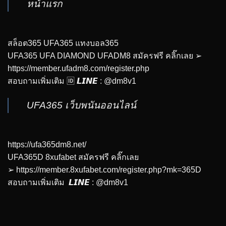
หน้าแรก
สล็อต365 UFA365 แทงบอล365
UFA365 UFA DIAMOND UFADM8 สมัครฟรี คลิ๊กเลย ➢
https://member.ufadm8.com/register.php
สอบถามเพิ่มเติม 🆔 𝙇𝙄𝙉𝙀 : @dm8v1
UFA365 เว็บพนันออนไลน์
https://ufa365dm8.net/
UFA365D 8xufabet สมัครฟรี คลิ๊กเลย
➢
https://member.8xufabet.com/register.php?mk=365D
สอบถามเพิ่มเติม 𝙇𝙄𝙉𝙀 : @dm8v1