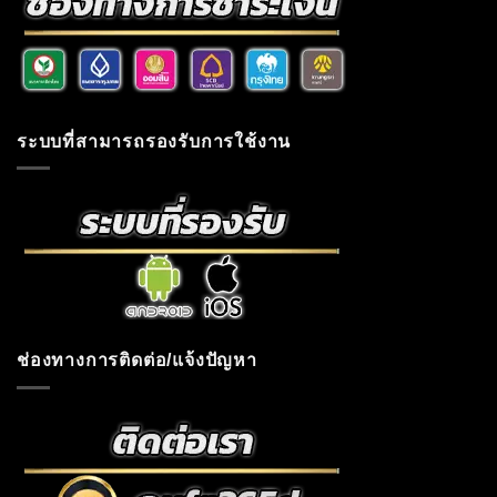
ระบบที่สามารถรองรับการใช้งาน
ช่องทางการติดต่อ/แจ้งปัญหา