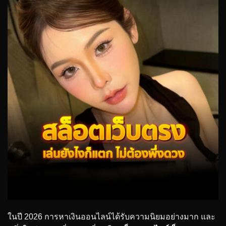
ในปี 2026 การหาเงินออนไลน์ได้รับความนิยมอย่างมาก และ