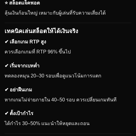
⭐ สล็อตแจ็คพอต
ลุ้นเงินก้อนใหญ่ เหมาะกับผู้เล่นที่รับความเสี่ยงได้
เทคนิคเล่นสล็อตให้ได้เงินจริง
✔ เลือกเกม RTP สูง
ควรเลือกเกมที่ RTP 96% ขึ้นไป
✔ เริ่มจากเบทต่ำ
ทดลองหมุน 20–30 รอบเพื่อดูแนวโน้มการแตก
✔ อย่าฝืนเกม
หากเกมไม่จ่ายภายใน 40–50 รอบ ควรเปลี่ยนเกมทันที
✔ ตั้งเป้ากำไร
ได้กำไร 30–50% แนะนำให้หยุดและถอน