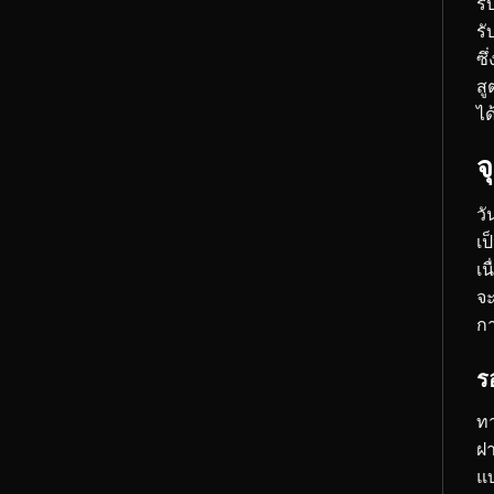
รั
รั
ซึ
สู
ได
จ
วั
เป
เน
จะ
กา
ร
ทา
ฝา
แบ