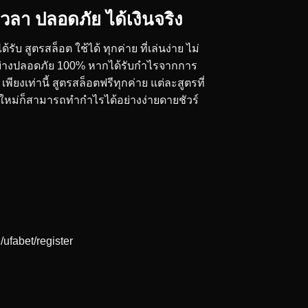
ดเวลา ปลอดภัย ได้เงินจริง
ับ สูตรสล็อต ใช้ได้ ทุกค่าย ที่เล่นง่าย ไม่
อย่างปลอดภัย 100% หากได้รับกำไรจากการ
ียงเท่านี้ สูตรสล็อตฟรีทุกค่าย แต่ละสูตรที่
ือใหม่ก็สามารถทำกำไรได้อย่างง่ายดายชัวร์
ufabet/register