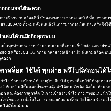
ากถอนออโต้สะดวก
ล่งบริการเกมสล็อตที่นี่ มีช่องทางการฝากถอนออโต้ ที่สะดวกสบา
วยระบบ Auto ทั้งหมด ดังนั้นแล้วในการฝากถอนในแต่ละครั้ง จึงใช้
ข้าเล่นได้บนมือถือทุกระบบ
ยปั่นทุกท่านสามารถเข้ามาเล่นเกมสล็อต บนเว็บไซต์ของเราผ่านมือ
droid หรือระบบ iOS ก็ตาม ก็สามารถเข้ามาเดิมพันเกมสล็อต บนเว็
ลุดออก
ูตรสล็อต ใช้ได้ ทุกค่าย ฟรีโบนัสถอนได้ไ
บกำไรเข้ากระเป๋ากันได้แบบจุใจ เพียงใช้ สูตรสล็อต ใช้ได้ ทุกค่าย เ
นได้แบบไม่มีอั้น ตอกย้ำความคุ้มค่าได้แบบจัดเต็ม ดังนั้นแล้วนั
็อต และต้องการสูตรดีๆ ในการเข้าสร้างกำไร ทางเราขอแนะนำให้
็บไซต์ของเรา เพื่อใช้ในการต่อยอดกับเกมสล็อตกันได้เลย รับรอง
บไม่มียั้งแน่นอน