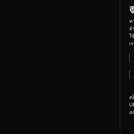
ส
หา
จำ
ใช
เร
ส
UF
สอ