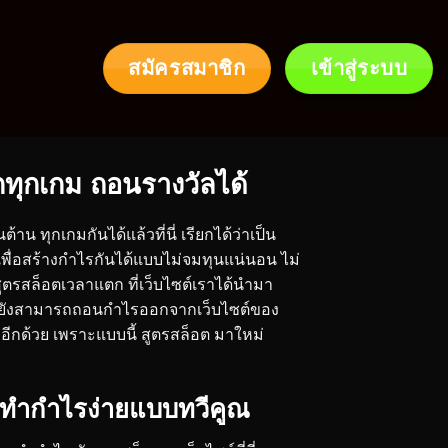
สมัครสมาชิก
เข้าสู่ระบบ
ตกทุกเกม ถอนรางวัลได้
้าน ทุกเกมกันได้แล้วที่นี่ เรียกได้ว่าเป็น
เพื่อสร้างกำไรกันได้แบบไม่จมทุนแน่นอน ไม่
ตรสล็อตเวลาแตก ที่เว็บไซต์เราได้นำมา
ถมยังสามารถถอนกำไรออกจากเว็บไซต์ของ
อีกด้วย เพราะแบบนี้ สูตรสล็อต มาใหม่
สุด ทำกำไรง่ายแบบทวีคูณ