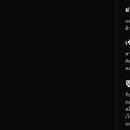
ฝ
แห
ด้
เ
สา
An
ห
ส
รั
ถอ
สล
เว
แบ