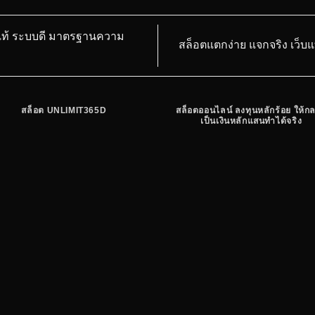
็บแท้ ระบบดี มาตรฐานความ
สล็อตแตกง่าย แจกจริง เว็บแท
สล็อต UNLIMIT365D
สล็อตออนไลน์ ลงทุนหลักร้อย ให้ก
เป็นเงินหลักแสนทำได้จริง