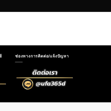
้
ช่องทางการติดต่อ/แจ้งปัญหา