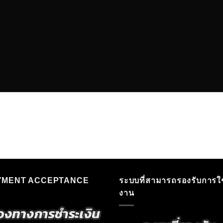
YMENT ACCEPTANCE
ระบบที่สามารถรองรับการใช
งาน