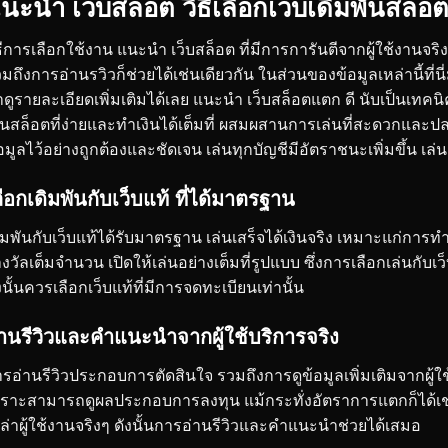
นะนำ เว็บสล็อต วิธีเลือกเว็บเดิมพันสล็อต
ธีการเลือกใช้งาน แนะนำ เว็บสล็อต ที่มีการการันตีจากผู้ใช้งานจริง 
มถึงการอ่านรวิวก็ช่วยได้เช่นเดียวกัน ในส่วนของข้อมูลเหล่านี้ที่น
ดูรายละเอียดเพิ่มเติมได้เลย แนะนํา เว็บสล็อตแตก ดี นับเป็นเทคน
่นสล็อตที่ง่ายและทำเงินได้เต็มที่ ผสมผสานการเล่นที่สะดวกและปล
อมูลไว้อย่างถูกต้องและชัดเจน เล่นทุกบัญชีมีอัตราชนะเพิ่มขึ้น เล่นด
ลือกเดิมพันกับเว็บแท้ ที่ได้มาตรฐาน
ิมพันกับเว็บแท้ได้รับมาตรฐาน เล่นเสร็จได้เงินจริง เหมาะแก่การท
งวัลเต็มจำนวน เปิดให้เล่นอย่างเต็มที่รูปแบบ ซึ่งการเลือกเล่นกับเว็บ
งนั้นควรเลือกเว็บแท้ที่มีการจดทะเบียนเท่านั้น
่านรีวิวและคำแนะนำจากผู้ใช้บริการจริง
รอ่านรีวิวประกอบการตัดสินใจ รวมถึงการดูข้อมูลเพิ่มเติมจากผู้ใช้งา
ราะสามารถดูผลประกอบการลงทุน แม้กระทั่งอัตราการแตกก็ได้เช่นเ
ล่าผู้ใช้งานจริงๆ ดังนั้นการอ่านรีวิวและคำแนะนำช่วยได้เสมอ