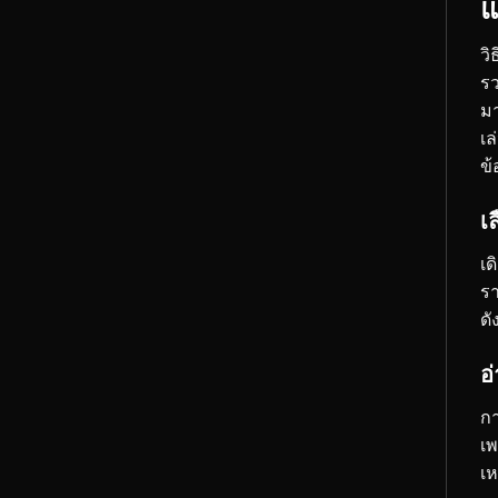
แ
วิ
รว
มา
เล
ข้
เ
เด
รา
ดั
อ
กา
เพ
เห