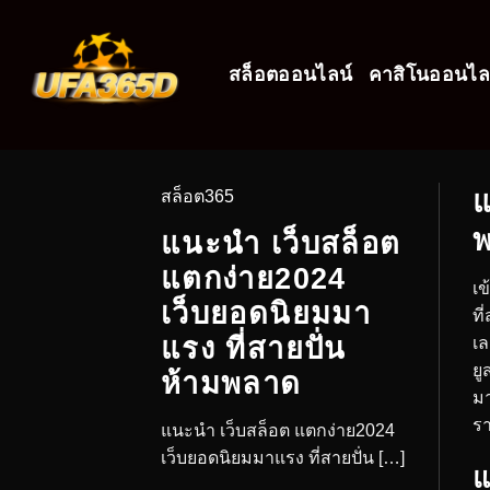
สล็อตออนไลน์
คาสิโนออนไล
แ
สล็อต365
แนะนำ เว็บสล็อต
แตกง่าย2024
เข
เว็บยอดนิยมมา
ที
แรง ที่สายปั่น
เ
ยู
ห้ามพลาด
มา
รา
แนะนำ เว็บสล็อต แตกง่าย2024
เว็บยอดนิยมมาแรง ที่สายปั่น […]
แ