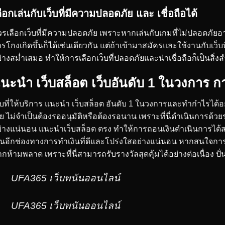
ลือกเล่นกับเว็บที่มีความปลอดภัย และ เชื่อถือได้
รเลือกเว็บที่มีความปลอดภัย เพราะหากเล่นกับเกมที่ไม่ปลอดภัยอา
รโกงเกิดขึ้นก็ได้เช่นเดียวกัน แต่ถ้าเข้ามาสมัครและใช้งานกับเว็บท
่างสม่ำเสมอ ทำให้การเลือกเว็บที่ปลอดภัยและน่าเชื่อถือก็เป็นสิ่ง
นะนำ เว็บสล็อต เว็บอันดับ 1 ในวงการ กา
็บที่ให้บริการ แนะนำ เว็บสล็อต อันดับ 1 ในวงการและทำกำไรได้อย่
ย ไม่จำเป็นต้องรออนุมัติหรือต้องรอนาน เพราะที่นี่ดำเนินการด้ว
่างแน่นอน แนะนําเว็บสล็อต ตรง ทำให้การถอนเงินดำเนินการได้สะดว
็นอีกช่องทางการทำเงินที่ดีและโปร่งใสอย่างแน่นอน หากสนใจกา
กห้ามพลาด เพราะที่นี่สามารถรับรางวัลสุดคุ้มได้อย่างต่อเนื่อง ปั่
UFA365 เว็บพนันออนไลน์
UFA365 เว็บพนันออนไลน์