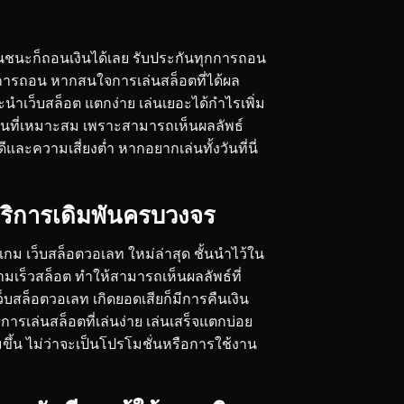
ล่นชนะก็ถอนเงินได้เลย รับประกันทุกการถอน
ในการถอน หากสนใจการเล่นสล็อตที่ได้ผล
าเว็บสล็อต แตกง่าย เล่นเยอะได้กำไรเพิ่ม
ำเงินที่เหมาะสม เพราะสามารถเห็นผลลัพธ์
บดีและความเสี่ยงต่ำ หากอยากเล่นทั้งวันที่นี่
 บริการเดิมพันครบวงจร
รเกม
เว็บสล็อตวอเลท ใหม่ล่าสุด
ชั้นนำไว้ใน
ความเร็วสล็อต ทำให้สามารถเห็นผลลัพธ์ที่
บสล็อตวอเลท เกิดยอดเสียก็มีการคืนเงิน
ารเล่นสล็อตที่เล่นง่าย เล่นเสร็จแตกบ่อย
ขึ้น ไม่ว่าจะเป็นโปรโมชั่นหรือการใช้งาน