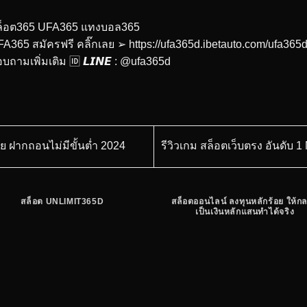
ล็อต365 UFA365 แทงบอล365
A365 สมัครฟรี คลิ๊กเลย ➢ https://ufa365d.ibetauto.com/ufa365d/
บถามเพิ่มเติม 🆔 𝙇𝙄𝙉𝙀 : @ufa365d
าย ฝากถอนไม่มีขั้นต่ำ 2024
รีวิวเกม สล็อตเว็บตรง อันดั
สล็อต UNLIMIT365D
สล็อตออนไลน์ ลงทุนหลักร้อย ให้ก
เป็นเงินหลักแสนทำได้จริง